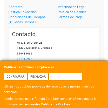
Contacto
Información Legal
Política Privacidad
Política de Cookies
Condiciones de Compra
Formas de Pago
¿Quienes Somos?
Contacto
Avd. Blas Otero, 25
18200
Maracena
,
Granada
958411669
677410967
ihardware@gmail.com
Política de Cookies de zplace.es
CONFIGURAR
RECHAZAR
ACEPTAR COOKIES
Horario
Utilizamos cookies propias y de terceros para mejorar nuestros
L-V: 10:00-14:00, 17:00-21:00
servicios.
Puede obtener más información, o bien conocer cómo cambiar la
configuración, en nuestra
Política de Cookies
.
, , , , España. - C.I.F.: B18558999 - Tfno: