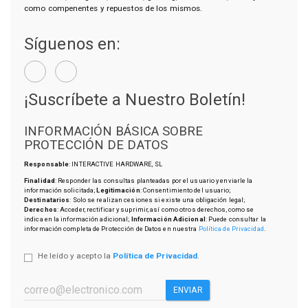
como compenentes y repuestos de los mismos.
Síguenos en:
¡Suscríbete a Nuestro Boletín!
INFORMACIÓN BÁSICA SOBRE
PROTECCIÓN DE DATOS
Responsable
: INTERACTIVE HARDWARE, SL
Finalidad
: Responder las consultas planteadas por el usuario y enviarle la
información solicitada;
Legitimación
: Consentimiento del usuario;
Destinatarios
: Solo se realizan cesiones si existe una obligación legal;
Derechos
: Acceder, rectificar y suprimir, así como otros derechos, como se
indica en la información adicional;
Información Adicional
: Puede consultar la
información completa de Protección de Datos en nuestra
Política de Privacidad
.
He leído y acepto la
Política de Privacidad
.
ENVIAR