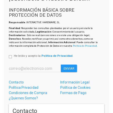
INFORMACIÓN BÁSICA SOBRE
PROTECCIÓN DE DATOS
Responsable
: INTERACTIVE HARDWARE, SL
Finalidad
: Responder las consultas planteadas por el usuario y enviarle la
información solicitada;
Legitimación
: Consentimiento del usuario;
Destinatarios
: Solo se realizan cesiones si existe una obligación legal;
Derechos
: Acceder, rectificar y suprimir, así como otros derechos, como se
indica en la información adicional;
Información Adicional
: Puede consultar la
información completa de Protección de Datos en nuestra
Política de Privacidad
.
He leído y acepto la
Política de Privacidad
.
ENVIAR
Contacto
Información Legal
Política Privacidad
Política de Cookies
Condiciones de Compra
Formas de Pago
¿Quienes Somos?
Contacto