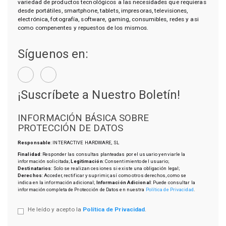
variedad de productos tecnológicos a las necesidades que requieras
desde portátiles, smartphone, tablets, impresoras, televisiones,
electrónica, fotografía, software, gaming, consumibles, redes y asi
como compenentes y repuestos de los mismos.
Síguenos en:
¡Suscríbete a Nuestro Boletín!
INFORMACIÓN BÁSICA SOBRE
PROTECCIÓN DE DATOS
Responsable
: INTERACTIVE HARDWARE, SL
Finalidad
: Responder las consultas planteadas por el usuario y enviarle la
información solicitada;
Legitimación
: Consentimiento del usuario;
Destinatarios
: Solo se realizan cesiones si existe una obligación legal;
Derechos
: Acceder, rectificar y suprimir, así como otros derechos, como se
indica en la información adicional;
Información Adicional
: Puede consultar la
información completa de Protección de Datos en nuestra
Política de Privacidad
.
He leído y acepto la
Política de Privacidad
.