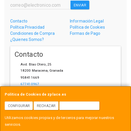
ENVIAR
Contacto
Información Legal
Política Privacidad
Política de Cookies
Condiciones de Compra
Formas de Pago
¿Quienes Somos?
Contacto
Avd. Blas Otero, 25
18200
Maracena
,
Granada
958411669
677410967
ihardware@gmail.com
Política de Cookies de zplace.es
CONFIGURAR
RECHAZAR
ACEPTAR COOKIES
Horario
Utilizamos cookies propias y de terceros para mejorar nuestros
L-V: 10:00-14:00, 17:00-21:00
servicios.