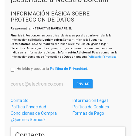
INFORMACIÓN BÁSICA SOBRE
PROTECCIÓN DE DATOS
Responsable
: INTERACTIVE HARDWARE, SL
Finalidad
: Responder las consultas planteadas por el usuario y enviarle la
información solicitada;
Legitimación
: Consentimiento del usuario;
Destinatarios
: Solo se realizan cesiones si existe una obligación legal;
Derechos
: Acceder, rectificar y suprimir, así como otros derechos, como se
indica en la información adicional;
Información Adicional
: Puede consultar la
información completa de Protección de Datos en nuestra
Política de Privacidad
.
He leído y acepto la
Política de Privacidad
.
ENVIAR
Contacto
Información Legal
Política Privacidad
Política de Cookies
Condiciones de Compra
Formas de Pago
¿Quienes Somos?
Contacto