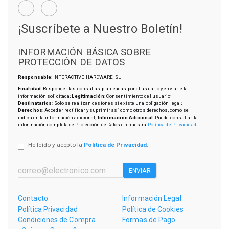
¡Suscríbete a Nuestro Boletín!
INFORMACIÓN BÁSICA SOBRE
PROTECCIÓN DE DATOS
Responsable
: INTERACTIVE HARDWARE, SL
Finalidad
: Responder las consultas planteadas por el usuario y enviarle la
información solicitada;
Legitimación
: Consentimiento del usuario;
Destinatarios
: Solo se realizan cesiones si existe una obligación legal;
Derechos
: Acceder, rectificar y suprimir, así como otros derechos, como se
indica en la información adicional;
Información Adicional
: Puede consultar la
información completa de Protección de Datos en nuestra
Política de Privacidad
.
He leído y acepto la
Política de Privacidad
.
ENVIAR
Contacto
Información Legal
Política Privacidad
Política de Cookies
Condiciones de Compra
Formas de Pago