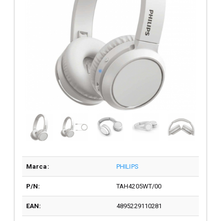
Marca:
PHILIPS
P/N:
TAH4205WT/00
EAN:
4895229110281