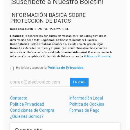
¡Suscríbete a Nuestro Boletín!
INFORMACIÓN BÁSICA SOBRE
PROTECCIÓN DE DATOS
Responsable
: INTERACTIVE HARDWARE, SL
Finalidad
: Responder las consultas planteadas por el usuario y enviarle la
información solicitada;
Legitimación
: Consentimiento del usuario;
Destinatarios
: Solo se realizan cesiones si existe una obligación legal;
Derechos
: Acceder, rectificar y suprimir, así como otros derechos, como se
indica en la información adicional;
Información Adicional
: Puede consultar la
información completa de Protección de Datos en nuestra
Política de Privacidad
.
He leído y acepto la
Política de Privacidad
.
ENVIAR
Contacto
Información Legal
Política Privacidad
Política de Cookies
Condiciones de Compra
Formas de Pago
¿Quienes Somos?