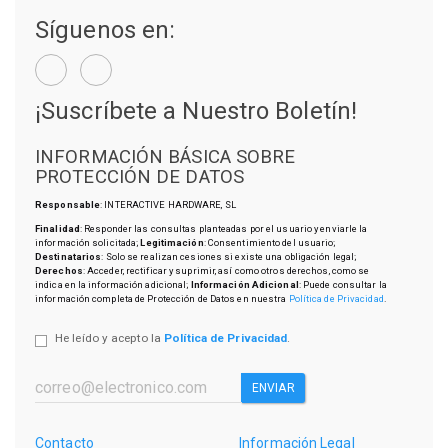
Síguenos en:
¡Suscríbete a Nuestro Boletín!
INFORMACIÓN BÁSICA SOBRE
PROTECCIÓN DE DATOS
Responsable
: INTERACTIVE HARDWARE, SL
Finalidad
: Responder las consultas planteadas por el usuario y enviarle la
información solicitada;
Legitimación
: Consentimiento del usuario;
Destinatarios
: Solo se realizan cesiones si existe una obligación legal;
Derechos
: Acceder, rectificar y suprimir, así como otros derechos, como se
indica en la información adicional;
Información Adicional
: Puede consultar la
información completa de Protección de Datos en nuestra
Política de Privacidad
.
He leído y acepto la
Política de Privacidad
.
ENVIAR
Contacto
Información Legal