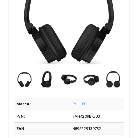
Marca:
PHILIPS
P/N:
TAH4209BK/00
EAN:
4895229139732