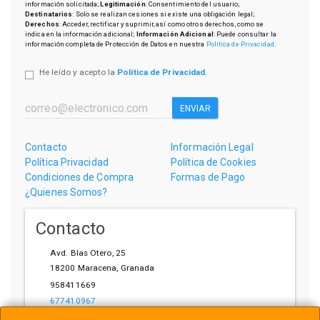
información solicitada;
Legitimación
: Consentimiento del usuario;
Destinatarios
: Solo se realizan cesiones si existe una obligación legal;
Derechos
: Acceder, rectificar y suprimir, así como otros derechos, como se
indica en la información adicional;
Información Adicional
: Puede consultar la
información completa de Protección de Datos en nuestra
Política de Privacidad
.
He leído y acepto la
Política de Privacidad
.
ENVIAR
Contacto
Información Legal
Política Privacidad
Política de Cookies
Condiciones de Compra
Formas de Pago
¿Quienes Somos?
Contacto
Avd. Blas Otero, 25
18200
Maracena
,
Granada
958411669
677410967
ihardware@gmail.com