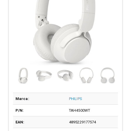
Marca:
PHILIPS
P/N:
TAH4500WT
EAN:
4895229177574