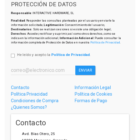
PROTECCIÓN DE DATOS
Responsable
: INTERACTIVE HARDWARE, SL
Finalidad
: Responder las consultas planteadas por el usuario y enviarle la
información solicitada;
Legitimación
: Consentimiento del usuario;
Destinatarios
: Solo se realizan cesiones si existe una obligación legal;
Derechos
: Acceder, rectificar y suprimir, así como otros derechos, como se
indica en la información adicional;
Información Adicional
: Puede consultar la
información completa de Protección de Datos en nuestra
Política de Privacidad
.
He leído y acepto la
Política de Privacidad
.
ENVIAR
Contacto
Información Legal
Política Privacidad
Política de Cookies
Condiciones de Compra
Formas de Pago
¿Quienes Somos?
Contacto
Avd. Blas Otero, 25