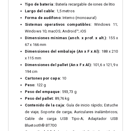
Tipo de batería:
Batería recargable de iones de litio
Largo del cable:
1,5 metros
Forma de audífono:
Interno (monoaural)
Sistemas operativos compatibles:
Windows 11;
Windows 10; macOS; Android™; iOS
Dimensiones mínimas (anch. x prof. x alt.):
155 x
67 x 166 mm
Dimensiones del embalaje (An x F x Al):
188 x 210
x 115 mm
Dimensiones del pallet (An x F x Al):
101,6 x 121,9 x
194 cm
Cartones por capa:
10
Peso:
122 g
Peso del empaque:
593,73 g
Peso del pallet:
89,76 kg
Contenido de la caja:
Guía de inicio rápido; Estuche
de viaje; Soporte de carga; Auriculares inalámbricos;
Cable de carga USB Tipo-A; Adaptador USB
Bluetooth® BT700