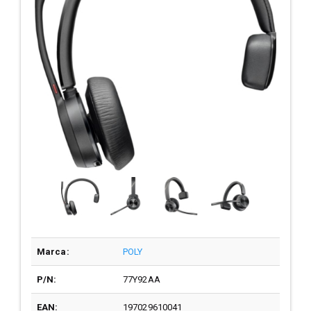
Marca:
POLY
P/N:
77Y92AA
EAN:
197029610041