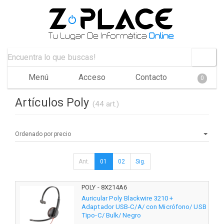
Menú
Acceso
Contacto
0
Artículos Poly
(44 art.)
Ant.
01
02
Sig.
POLY - 8X214A6
Auricular Poly Blackwire 3210 +
Adaptador USB-C/A/ con Micrófono/ USB
Tipo-C/ Bulk/ Negro