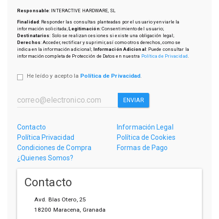
Responsable
: INTERACTIVE HARDWARE, SL
Finalidad
: Responder las consultas planteadas por el usuario y enviarle la
información solicitada;
Legitimación
: Consentimiento del usuario;
Destinatarios
: Solo se realizan cesiones si existe una obligación legal;
Derechos
: Acceder, rectificar y suprimir, así como otros derechos, como se
indica en la información adicional;
Información Adicional
: Puede consultar la
información completa de Protección de Datos en nuestra
Política de Privacidad
.
He leído y acepto la
Política de Privacidad
.
ENVIAR
Contacto
Información Legal
Política Privacidad
Política de Cookies
Condiciones de Compra
Formas de Pago
¿Quienes Somos?
Contacto
Avd. Blas Otero, 25
18200
Maracena
,
Granada