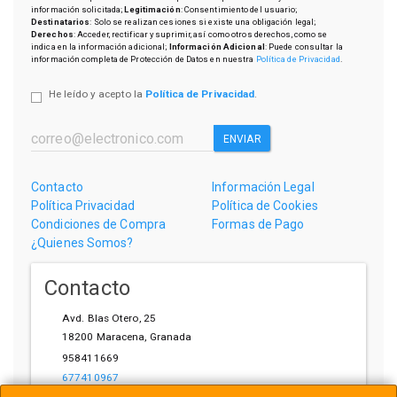
información solicitada;
Legitimación
: Consentimiento del usuario;
Destinatarios
: Solo se realizan cesiones si existe una obligación legal;
Derechos
: Acceder, rectificar y suprimir, así como otros derechos, como se
indica en la información adicional;
Información Adicional
: Puede consultar la
información completa de Protección de Datos en nuestra
Política de Privacidad
.
He leído y acepto la
Política de Privacidad
.
ENVIAR
Contacto
Información Legal
Política Privacidad
Política de Cookies
Condiciones de Compra
Formas de Pago
¿Quienes Somos?
Contacto
Avd. Blas Otero, 25
18200
Maracena
,
Granada
958411669
677410967