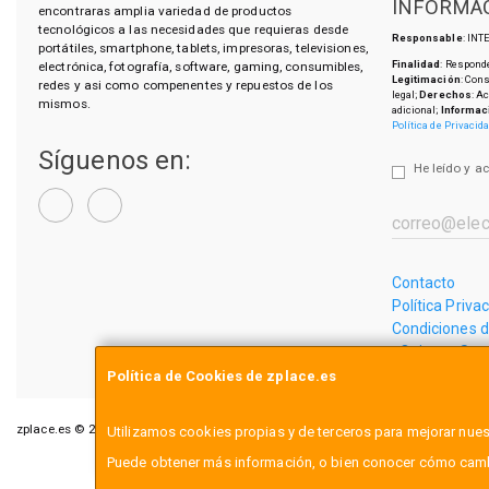
INFORMAC
encontraras amplia variedad de productos
tecnológicos a las necesidades que requieras desde
Responsable
: IN
portátiles, smartphone, tablets, impresoras, televisiones,
Finalidad
: Responde
electrónica, fotografía, software, gaming, consumibles,
Legitimación
: Con
redes y asi como compenentes y repuestos de los
legal;
Derechos
: A
mismos.
adicional;
Informac
Política de Privacid
Síguenos en:
He leído y a
Contacto
Política Priva
Condiciones 
¿Quienes So
Política de Cookies de zplace.es
zplace.es © 2026
Utilizamos cookies propias y de terceros para mejorar nues
Puede obtener más información, o bien conocer cómo cambi