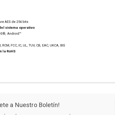
re AES de 256 bits
del sistema operativo
S®, Android™
I, RCM, FCC, IC, UL, TUV, CB, EAC, UKCA, BIS
n la RoHS
ete a Nuestro Boletín!