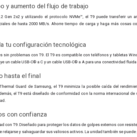
o y aumento del flujo de trabajo
.2 Gen 2x2 y utilizando el protocolo NVMe™, el T9 puede transferir un 
enciales de hasta 2000 MB/s. Ahorre tiempo de carga y haga más cosas co
a tu configuración tecnológica
jes sin problemas con T9. El T9 es compatible con teléfonos y tabletas 
uye un cable USB-C® a C y un cable USB-C® a A para una conectividad fluida
 hasta el final
hermal Guard de Samsung, el T9 minimiza la posible caída del rendimien
Además, el T9 está diseñado de conformidad con la norma internacional de 
dad.
os con confianza
dad con T9. Diseñado para proteger los datos de golpes externos con resist
e relajarse y salvaguardar sus valiosos activos. La unidad también se puede