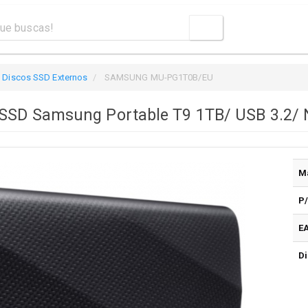
Discos SSD Externos
SAMSUNG MU-PG1T0B/EU
 SSD Samsung Portable T9 1TB/ USB 3.2/ 
M
P
E
Di