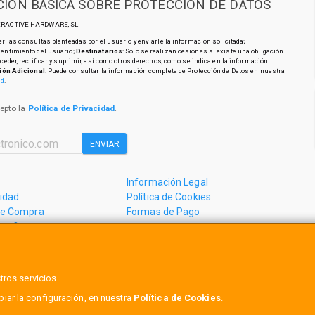
IÓN BÁSICA SOBRE PROTECCIÓN DE DATOS
TERACTIVE HARDWARE, SL
r las consultas planteadas por el usuario y enviarle la información solicitada;
sentimiento del usuario;
Destinatarios
: Solo se realizan cesiones si existe una obligación
cceder, rectificar y suprimir, así como otros derechos, como se indica en la información
ión Adicional
: Puede consultar la información completa de Protección de Datos en nuestra
ad
.
cepto la
Política de Privacidad
.
ENVIAR
Información Legal
cidad
Política de Cookies
de Compra
Formas de Pago
mos?
tros servicios.
, , , , España. - C.I.F.: B18558999 - Tfno:
ar la configuración, en nuestra
Política de Cookies
.