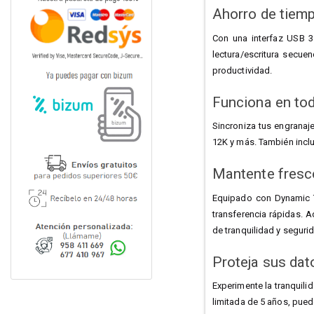
Ahorro de tiemp
Con una interfaz USB 3
lectura/escritura secu
productividad.
Funciona en tod
Sincroniza tus engrana
12K y más. También incl
Mantente fresco
Equipado con Dynamic T
transferencia rápidas. 
de tranquilidad y seguri
Proteja sus dat
Experimente la tranquili
limitada de 5 años, pued