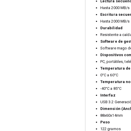
Lectura secuenc
Hasta 2000 MB/s
Escritura secue
Hasta 2000 MB/s
Durabilidad
Resistente a caíd
Software de ges
Software mago 
Dispositivos co
PC, portátiles, te
Temperatura de
0°C a 60°C
Temperatura no
-40°C a 85°C
Interfaz
USB 3.2 Generaci
Dimensión (Anc
88x60x14mm
Peso
122 gramos