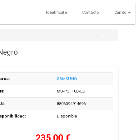
Identifícate
Contacto
Carrito
Negro
arca:
SAMSUNG
/N:
MU-PG1T0B/EU
AN:
8806094914696
sponibilidad:
Disponible
235,00 €