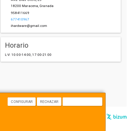
18200
Maracena
,
Granada
958411669
677410967
ihardware@gmail.com
Horario
L-V: 10:00-14:00, 17:00-21:00
CONFIGURAR
RECHAZAR
ACEPTAR COOKIES