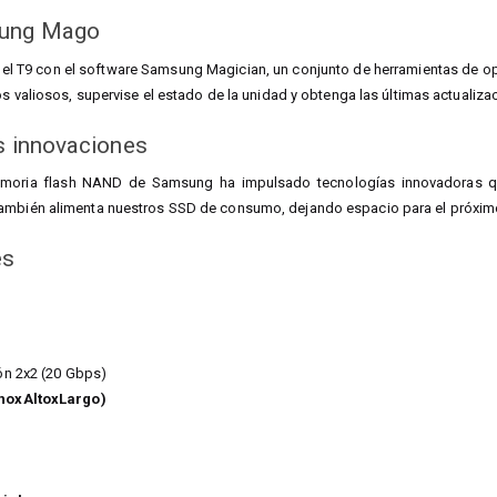
sung Mago
del T9 con el software Samsung Magician, un conjunto de herramientas de op
tos valiosos, supervise el estado de la unidad y obtenga las últimas actualiz
s innovaciones
emoria flash NAND de Samsung ha impulsado tecnologías innovadoras qu
ambién alimenta nuestros SSD de consumo, dejando espacio para el próxim
es
ón 2x2 (20 Gbps)
hoxAltoxLargo)