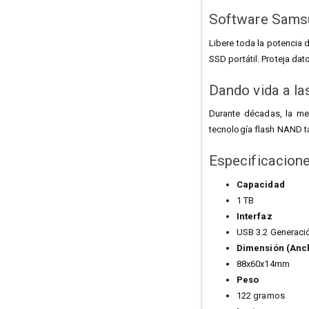
Software Sam
Libere toda la potencia 
SSD portátil. Proteja da
Dando vida a la
Durante décadas, la m
tecnología flash NAND t
Especificacion
Capacidad
1 TB
Interfaz
USB 3.2 Generaci
Dimensión (Anc
88x60x14mm
Peso
122 gramos