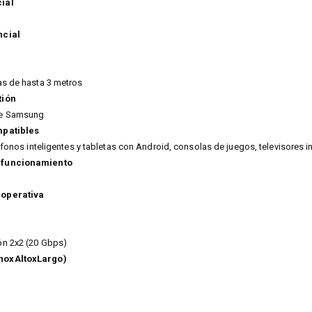
ial
ncial
as de hasta 3 metros
tión
de Samsung
mpatibles
léfonos inteligentes y tabletas con Android, consolas de juegos, televisores 
 funcionamiento
 operativa
ón 2x2 (20 Gbps)
hoxAltoxLargo)