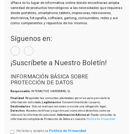
zPlace es tu lugar de informática online donde encontraras amplia
variedad de productos tecnológicos a las necesidades que requieras
desde portátiles, smartphone, tablets, impresoras, televisiones,
electrónica, fotografía, software, gaming, consumibles, redes y asi
como compenentes y repuestos de los mismos.
Síguenos en:
¡Suscríbete a Nuestro Boletín!
INFORMACIÓN BÁSICA SOBRE
PROTECCIÓN DE DATOS
Responsable
: INTERACTIVE HARDWARE, SL
Finalidad
: Responder las consultas planteadas por el usuario y enviarle la
información solicitada;
Legitimación
: Consentimiento del usuario;
Destinatarios
: Solo se realizan cesiones si existe una obligación legal;
Derechos
: Acceder, rectificar y suprimir, así como otros derechos, como se
indica en la información adicional;
Información Adicional
: Puede consultar la
información completa de Protección de Datos en nuestra
Política de Privacidad
.
He leído y acepto la
Política de Privacidad
.