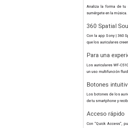
Analiza la forma de tu 
sumérgete en la música.
360 Spatial So
Con la app Sony | 360 Sp
que los auriculares cree
Para una experi
Los auriculares WF-C510 
un uso multifunción fluid
Botones intuiti
Los botones de los auric
de tu smartphone y recib
Acceso rápido
Con "Quick Access", pue