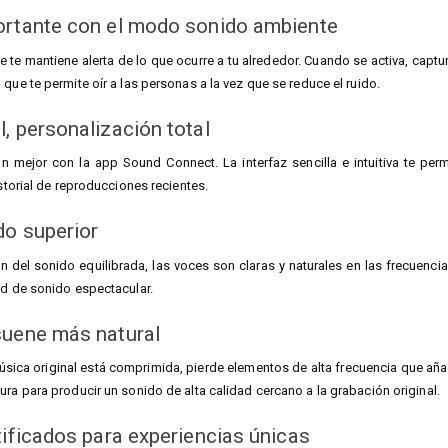
ortante con el modo sonido ambiente
te mantiene alerta de lo que ocurre a tu alrededor. Cuando se activa, captur
que te permite oír a las personas a la vez que se reduce el ruido.
, personalización total
mejor con la app Sound Connect. La interfaz sencilla e intuitiva te perm
istorial de reproducciones recientes.
do superior
ón del sonido equilibrada, las voces son claras y naturales en las frecuenci
ad de sonido espectacular.
suene más natural
sica original está comprimida, pierde elementos de alta frecuencia que añ
ura para producir un sonido de alta calidad cercano a la grabación original.
tificados para experiencias únicas