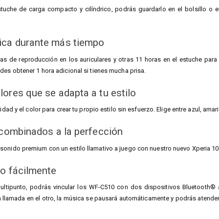
stuche de carga compacto y cilíndrico, podrás guardarlo en el bolsillo o e
ica durante más tiempo
ras de reproducción en los auriculares y otras 11 horas en el estuche par
des obtener 1 hora adicional si tienes mucha prisa.
ores que se adapta a tu estilo
lidad y el color para crear tu propio estilo sin esfuerzo. Elige entre azul, ama
 combinados a la perfección
onido premium con un estilo llamativo a juego con nuestro nuevo Xperia 10 
o fácilmente
multipunto, podrás vincular los WF-C510 con dos dispositivos Bluetooth®
a llamada en el otro, la música se pausará automáticamente y podrás atender 