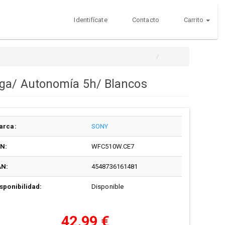
Identifícate
Contacto
Carrito
rga/ Autonomía 5h/ Blancos
arca:
SONY
/N:
WFC510W.CE7
AN:
4548736161481
sponibilidad:
Disponible
42,99 €