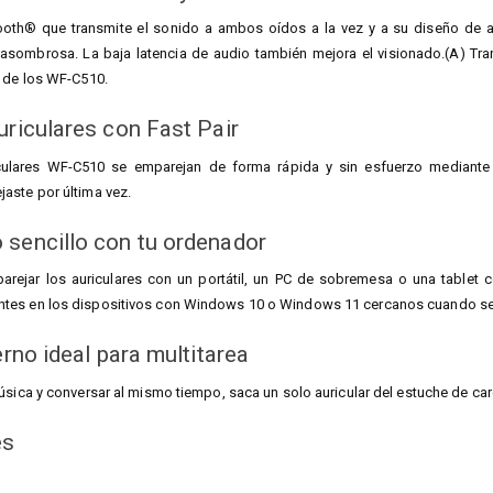
ooth® que transmite el sonido a ambos oídos a la vez y a su diseño de a
asombrosa. La baja latencia de audio también mejora el visionado.(A) Tra
a de los WF-C510.
uriculares con Fast Pair
culares WF-C510 se emparejan de forma rápida y sin esfuerzo mediante
aste por última vez.
sencillo con tu ordenador
emparejar los auriculares con un portátil, un PC de sobremesa o una tabl
tes en los dispositivos con Windows 10 o Windows 11 cercanos cuando se
erno ideal para multitarea
música y conversar al mismo tiempo, saca un solo auricular del estuche de 
es