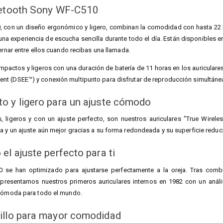
uetooth Sony WF-C510
, con un diseño ergonómico y ligero, combinan la comodidad con hasta 22 ho
una experiencia de escucha sencilla durante todo el día. Están disponibles e
ternar entre ellos cuando recibas una llamada.
mpactos y ligeros con una duración de batería de 11 horas en los auriculares
t (DSEE™) y conexión multipunto para disfrutar de reproducción simultáne
o y ligero para un ajuste cómodo
 ligeros y con un ajuste perfecto, son nuestros auriculares "True Wirel
 y un ajuste aún mejor gracias a su forma redondeada y su superficie reduc
el ajuste perfecto para ti
0 se han optimizado para ajustarse perfectamente a la oreja. Tras comb
resentamos nuestros primeros auriculares internos en 1982 con un anális
 cómoda para todo el mundo.
illo para mayor comodidad