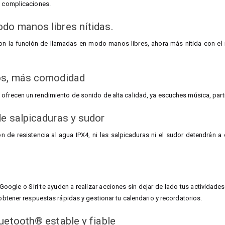
n complicaciones.
do manos libres nítidas.
on la función de llamadas en modo manos libres, ahora más nítida con el 
os, más comodidad
ofrecen un rendimiento de sonido de alta calidad, ya escuches música, parti
e salpicaduras y sudor
ón de resistencia al agua IPX4, ni las salpicaduras ni el sudor detendrán a
Google o Siri te ayuden a realizar acciones sin dejar de lado tus actividade
 obtener respuestas rápidas y gestionar tu calendario y recordatorios.
uetooth® estable y fiable