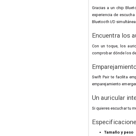
Gracias a un chip Bluet
experiencia de escucha 
Bluetooth I/D simultáne
Encuentra los a
Con un toque, los auri
comprobar dónde los dej
Emparejamiento 
Swift Pair te facilita 
emparejamiento emergen
Un auricular int
Si quieres escuchar tu 
Especificacion
Tamaño y peso