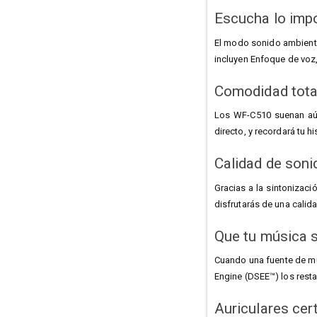
Escucha lo imp
El modo sonido ambiente 
incluyen Enfoque de voz, 
Comodidad total
Los WF-C510 suenan aún 
directo, y recordará tu h
Calidad de soni
Gracias a la sintonizaci
disfrutarás de una calid
Que tu música 
Cuando una fuente de mú
Engine (DSEE™) los resta
Auriculares cer