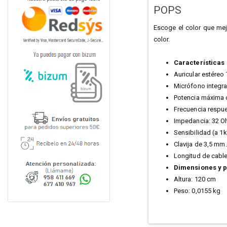
POPS
Escoge el color que mej
color.
Características
Auricular estéreo 
Micrófono integr
Potencia máxima 
Frecuencia respue
Impedancia: 32 O
Sensibilidad (a 
Clavija de 3,5 mm.
Longitud de cable
Dimensiones y 
Altura: 120 cm
Peso: 0,0155 kg