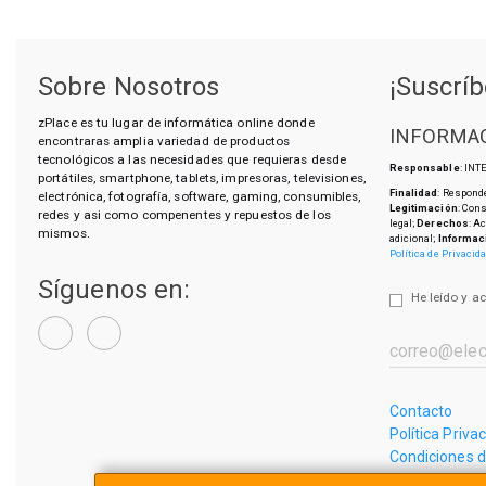
Sobre Nosotros
¡Suscríb
zPlace es tu lugar de informática online donde
INFORMAC
encontraras amplia variedad de productos
tecnológicos a las necesidades que requieras desde
Responsable
: IN
portátiles, smartphone, tablets, impresoras, televisiones,
Finalidad
: Responde
electrónica, fotografía, software, gaming, consumibles,
Legitimación
: Con
redes y asi como compenentes y repuestos de los
legal;
Derechos
: A
mismos.
adicional;
Informac
Política de Privacid
Síguenos en:
He leído y a
Contacto
Política Priva
Condiciones 
¿Quienes So