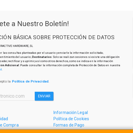
ete a Nuestro Boletín!
IÓN BÁSICA SOBRE PROTECCIÓN DE DATOS
TERACTIVE HARDWARE, SL
r las consultas planteadas por el usuario y enviarle la información solicitada;
sentimiento del usuario;
Destinatarios
: Solo se realizan cesiones si existe una obligación
cceder, rectificar y suprimir, así como otros derechos, como se indica en la información
ión Adicional
: Puede consultar la información completa de Protección de Datos en nuestra
ad
.
cepto la
Política de Privacidad
.
ENVIAR
Información Legal
cidad
Política de Cookies
de Compra
Formas de Pago
mos?