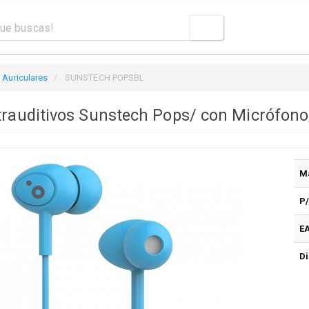
Auriculares
SUNSTECH POPSBL
trauditivos Sunstech Pops/ con Micrófono
M
P
E
Di