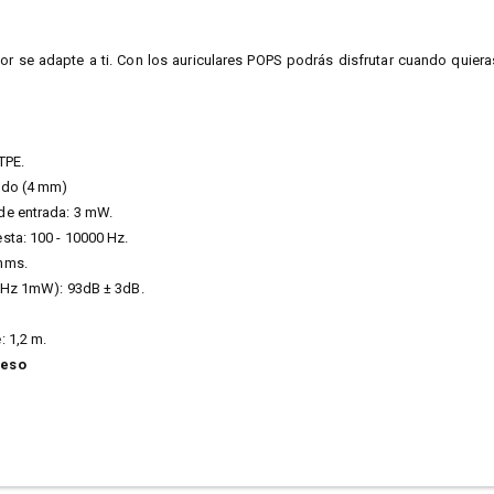
or se adapte a ti. Con los auriculares POPS podrás disfrutar cuando quier
TPE.
ado (4 mm)
de entrada: 3 mW.
sta: 100 - 10000 Hz.
hms.
1kHz 1mW): 93dB ± 3dB.
: 1,2 m.
peso