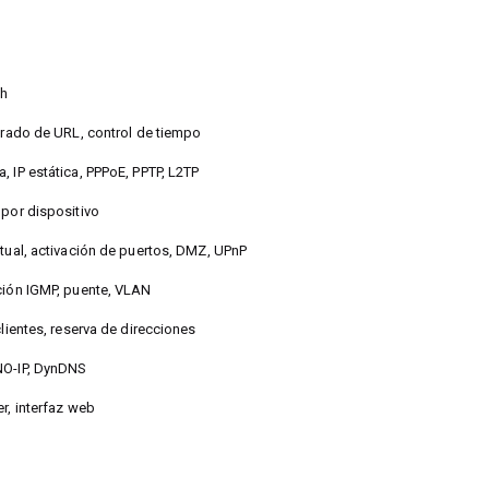
sh
ltrado de URL, control de tiempo
, IP estática, PPPoE, PPTP, L2TP
 por dispositivo
rtual, activación de puertos, DMZ, UPnP
ción IGMP, puente, VLAN
clientes, reserva de direcciones
NO-IP, DynDNS
r, interfaz web