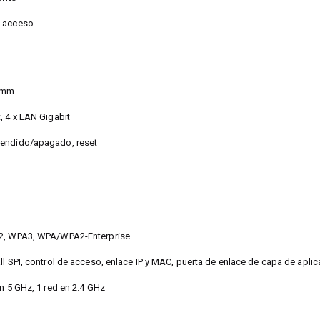
e acceso
omm
, 4 x LAN Gigabit
cendido/apagado, reset
A2, WPA3, WPA/WPA2-Enterprise
ll SPI, control de acceso, enlace IP y MAC, puerta de enlace de capa de apli
en 5 GHz, 1 red en 2.4 GHz