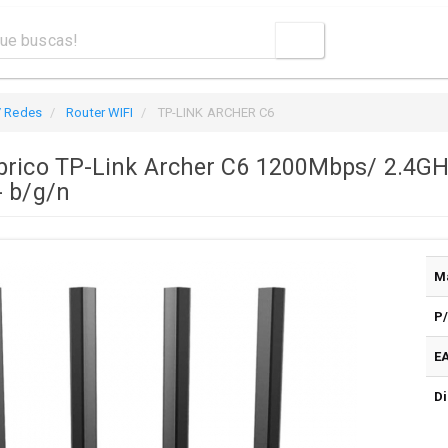
/ Redes
Router WIFI
TP-LINK ARCHER C6
brico TP-Link Archer C6 1200Mbps/ 2.4GH
- b/g/n
M
P
E
Di