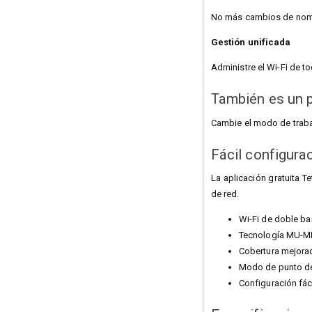
No más cambios de nomb
Gestión unificada
Administre el Wi-Fi de to
También es un 
Cambie el modo de traba
Fácil configura
La aplicación gratuita T
de red.
Wi-Fi de doble b
Tecnología MU-MIM
Cobertura mejorad
Modo de punto de
Configuración fáci