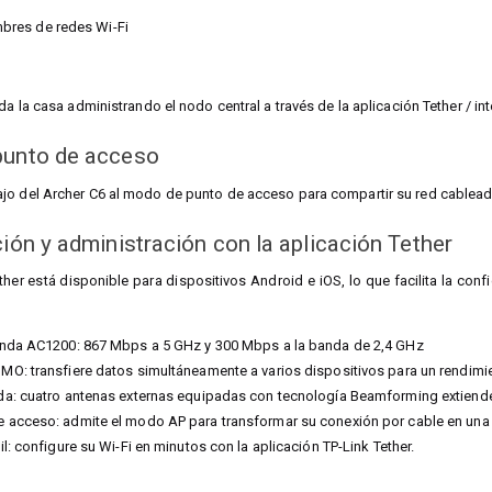
res de redes Wi-Fi
da la casa administrando el nodo central a través de la aplicación Tether / i
punto de acceso
jo del Archer C6 al modo de punto de acceso para compartir su red cableada
ción y administración con la aplicación Tether
ether está disponible para dispositivos Android e iOS, lo que facilita la con
anda AC1200: 867 Mbps a 5 GHz y 300 Mbps a la banda de 2,4 GHz
O: transfiere datos simultáneamente a varios dispositivos para un rendimi
a: cuatro antenas externas equipadas con tecnología Beamforming extiende
 acceso: admite el modo AP para transformar su conexión por cable en una 
l: configure su Wi-Fi en minutos con la aplicación TP-Link Tether.