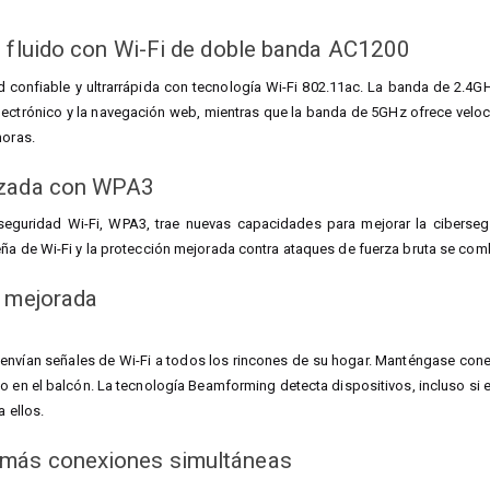
 fluido con Wi-Fi de doble banda AC1200
d confiable y ultrarrápida con tecnología Wi-Fi 802.11ac. La banda de 2.4G
electrónico y la navegación web, mientras que la banda de 5GHz ofrece vel
moras.
nzada con WPA3
seguridad Wi-Fi, WPA3, trae nuevas capacidades para mejorar la ciberseg
ña de Wi-Fi y la protección mejorada contra ataques de fuerza bruta se comb
i mejorada
a
envían señales de Wi-Fi a todos los rincones de su hogar. Manténgase conec
 en el balcón. La tecnología Beamforming detecta dispositivos, incluso si es
a ellos.
más conexiones simultáneas