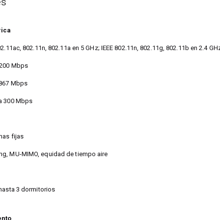
es
rica
02.11ac, 802.11n, 802.11a en 5 GHz; IEEE 802.11n, 802.11g, 802.11b en 2.4 GH
 1200 Mbps
 867 Mbps
ta 300 Mbps
nas fijas
ng, MU-MIMO, equidad de tiempo aire
hasta 3 dormitorios
ento