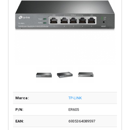
Marca:
TP-LINK
P/N:
ER605
EAN:
6935364089597