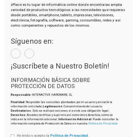
zPlace es tu lugar de informática online donde encontraras amplia
variedad de productos tecnológicos a las necesidades que requieras
desde portátiles, smartphone, tablets, impresoras, televisiones,
electrónica, fotografía, software, gaming, consumibles, redes y asi
como compenentes y repuestos de los mismos.
Síguenos en:
¡Suscríbete a Nuestro Boletín!
INFORMACIÓN BÁSICA SOBRE
PROTECCIÓN DE DATOS
Responsable
: INTERACTIVE HARDWARE, SL
Finalidad
: Responder las consultas planteadas por el usuario y enviarle la
información solicitada;
Legitimación
: Consentimiento del usuario;
Destinatarios
: Solo se realizan cesiones si existe una obligación legal;
Derechos
: Acceder, rectificar y suprimir, así como otros derechos, como se
indica en la información adicional;
Información Adicional
: Puede consultar la
información completa de Protección de Datos en nuestra
Política de Privacidad
.
He leído y acepto la
Política de Privacidad
.