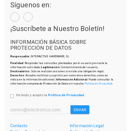
Síguenos en:
¡Suscríbete a Nuestro Boletín!
INFORMACIÓN BÁSICA SOBRE
PROTECCIÓN DE DATOS
Responsable
: INTERACTIVE HARDWARE, SL
Finalidad
: Responder las consultas planteadas por el usuario y enviarle la
información solicitada;
Legitimación
: Consentimiento del usuario;
Destinatarios
: Solo se realizan cesiones si existe una obligación legal;
Derechos
: Acceder, rectificar y suprimir, así como otros derechos, como se
indica en la información adicional;
Información Adicional
: Puede consultar la
información completa de Protección de Datos en nuestra
Política de Privacidad
.
He leído y acepto la
Política de Privacidad
.
ENVIAR
Contacto
Información Legal