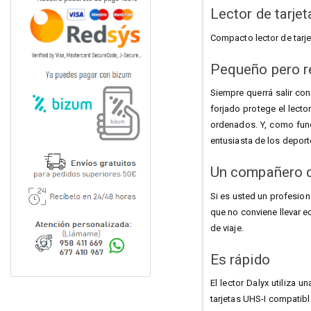
Lector de tarje
Compacto lector de tarje
Pequeño pero r
Siempre querrá salir con
forjado protege el lecto
ordenados. Y, como func
entusiasta de los depor
Un compañero d
Si es usted un profesion
que no conviene llevar eq
de viaje.
Es rápido
El lector Dalyx utiliza
tarjetas UHS-I compatib