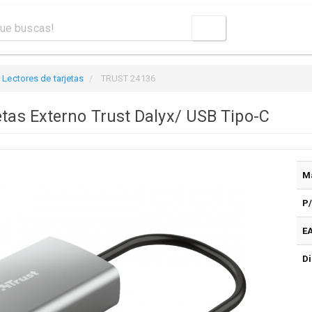
Lectores de tarjetas
TRUST 24136
etas Externo Trust Dalyx/ USB Tipo-C
M
P
E
Di