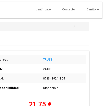
Identifícate
Contacto
Carrito
arca:
TRUST
/N:
24136
AN:
8713439241365
sponibilidad:
Disponible
21,75 €