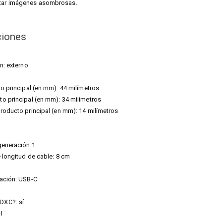
ptar imágenes asombrosas.
ciones
n: externo
to principal (en mm): 44 milímetros
o principal (en mm): 34 milímetros
roducto principal (en mm): 14 milímetros
generación 1
e longitud de cable: 8 cm
tación: USB-C
DXC?: sí
I