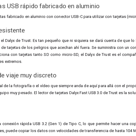
tas USB rápido fabricado en aluminio
tas fabricado en aluminio con conector USB-C para utilizar con tarjetas (mic
esistente
 el Dalyx de Trust. Es tan pequeño que ni siquiera se dará cuenta de que lo
r de tarjetas de los peligros que acechan ahí fuera. Se suministra con un co
iona con tarjetas tanto SD como micro-SD, el Dalyx de Trust es el compañ
tes extremos.
e viaje muy discreto
al de la fotografía o el vídeo que siempre anda de aquí para allá con el prop
uipo muy pesado. El lector de tarjetas Dalyx Fast USB 3.0 de Trust es la solu
 una conexión rápida USB 3.2 (Gen 1) de Tipo C, lo que permite hacer una 
les, puede copiar los datos con velocidades de transferencia de hasta 104 