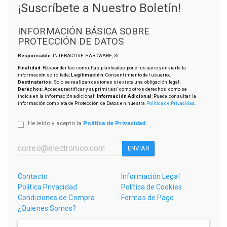
¡Suscríbete a Nuestro Boletín!
INFORMACIÓN BÁSICA SOBRE
PROTECCIÓN DE DATOS
Responsable
: INTERACTIVE HARDWARE, SL
Finalidad
: Responder las consultas planteadas por el usuario y enviarle la
información solicitada;
Legitimación
: Consentimiento del usuario;
Destinatarios
: Solo se realizan cesiones si existe una obligación legal;
Derechos
: Acceder, rectificar y suprimir, así como otros derechos, como se
indica en la información adicional;
Información Adicional
: Puede consultar la
información completa de Protección de Datos en nuestra
Política de Privacidad
.
He leído y acepto la
Política de Privacidad
.
ENVIAR
Contacto
Información Legal
Política Privacidad
Política de Cookies
Condiciones de Compra
Formas de Pago
¿Quienes Somos?