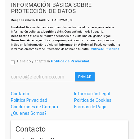
INFORMACIÓN BÁSICA SOBRE
PROTECCIÓN DE DATOS
Responsable
: INTERACTIVE HARDWARE, SL
Finalidad
: Responder las consultas planteadas por el usuario y enviarle la
información solicitada;
Legitimación
: Consentimiento del usuario;
Destinatarios
: Solo se realizan cesiones si existe una obligación legal;
Derechos
: Acceder, rectificar y suprimir, así como otros derechos, como se
indica en la información adicional;
Información Adicional
: Puede consultar la
información completa de Protección de Datos en nuestra
Política de Privacidad
.
He leído y acepto la
Política de Privacidad
.
ENVIAR
Contacto
Información Legal
Política Privacidad
Política de Cookies
Condiciones de Compra
Formas de Pago
¿Quienes Somos?
Contacto