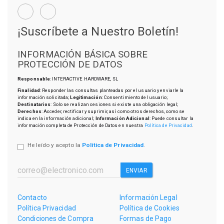
¡Suscríbete a Nuestro Boletín!
INFORMACIÓN BÁSICA SOBRE
PROTECCIÓN DE DATOS
Responsable
: INTERACTIVE HARDWARE, SL
Finalidad
: Responder las consultas planteadas por el usuario y enviarle la
información solicitada;
Legitimación
: Consentimiento del usuario;
Destinatarios
: Solo se realizan cesiones si existe una obligación legal;
Derechos
: Acceder, rectificar y suprimir, así como otros derechos, como se
indica en la información adicional;
Información Adicional
: Puede consultar la
información completa de Protección de Datos en nuestra
Política de Privacidad
.
He leído y acepto la
Política de Privacidad
.
ENVIAR
Contacto
Información Legal
Política Privacidad
Política de Cookies
Condiciones de Compra
Formas de Pago