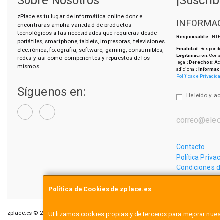
Sobre Nosotros
¡Suscríb
zPlace es tu lugar de informática online donde
INFORMAC
encontraras amplia variedad de productos
tecnológicos a las necesidades que requieras desde
Responsable
: IN
portátiles, smartphone, tablets, impresoras, televisiones,
Finalidad
: Responde
electrónica, fotografía, software, gaming, consumibles,
Legitimación
: Con
redes y asi como compenentes y repuestos de los
legal;
Derechos
: A
mismos.
adicional;
Informac
Política de Privacid
Síguenos en:
He leído y a
Contacto
Política Priva
Condiciones 
¿Quienes So
Política de Cookies de zplace.es
zplace.es © 2026
Utilizamos cookies propias y de terceros para mejorar nues