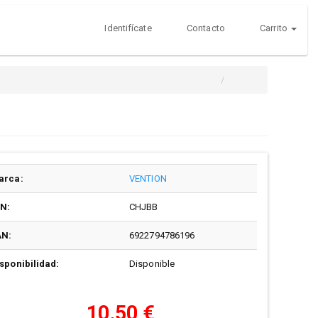
Identifícate
Contacto
Carrito
arca:
VENTION
/N:
CHJBB
AN:
6922794786196
sponibilidad:
Disponible
10,50 €