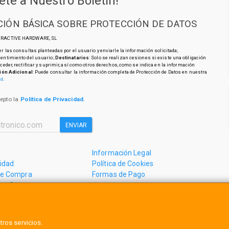
ete a Nuestro Boletín!
IÓN BÁSICA SOBRE PROTECCIÓN DE DATOS
TERACTIVE HARDWARE, SL
r las consultas planteadas por el usuario y enviarle la información solicitada;
sentimiento del usuario;
Destinatarios
: Solo se realizan cesiones si existe una obligación
cceder, rectificar y suprimir, así como otros derechos, como se indica en la información
ión Adicional
: Puede consultar la información completa de Protección de Datos en nuestra
ad
.
cepto la
Política de Privacidad
.
ENVIAR
Información Legal
cidad
Política de Cookies
de Compra
Formas de Pago
mos?
tros servicios.