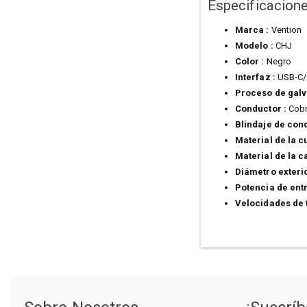
Especificacion
Marca :
Vention
Modelo :
CHJ
Color :
Negro
Interfaz :
USB-C/U
Proceso de galv
Conductor :
Cobr
Blindaje de con
Material de la cu
Material de la c
Diámetro exteri
Potencia de ent
Velocidades de 