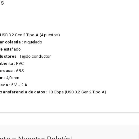
es
SB 3.2 Gen 2 Tipo-A (4 puertos)
anoplastia :
niquelado
e estañado
ductores :
Tejido conductor
bierta :
PVC
arcasa :
ABS
or :
4,0 mm
rada :
5 V ⎓ 2 A
transferencia de datos :
10 Gbps (USB 3.2 Gen 2 Tipo A)