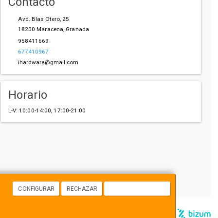
Contacto
Avd. Blas Otero, 25
18200
Maracena
,
Granada
958411669
677410967
ihardware@gmail.com
Horario
L-V: 10:00-14:00, 17:00-21:00
CONFIGURAR
RECHAZAR
ACEPTAR COOKIES