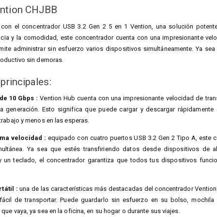
ention CHJBB
 con el concentrador USB 3.2 Gen 2 5 en 1 Vention, una solución potente
ncia y la comodidad, este concentrador cuenta con una impresionante velo
rmite administrar sin esfuerzo varios dispositivos simultáneamente. Ya se
oductivo sin demoras.
principales:
de 10 Gbps :
Vention Hub cuenta con una impresionante velocidad de trans
a generación. Esto significa que puede cargar y descargar rápidamente a
trabajo y menos en las esperas.
ma velocidad :
equipado con cuatro puertos USB 3.2 Gen 2 Tipo A, este c
ultánea. Ya sea que estés transfiriendo datos desde dispositivos de al
n teclado, el concentrador garantiza que todos tus dispositivos funcion
átil :
una de las características más destacadas del concentrador Vention e
fácil de transportar. Puede guardarlo sin esfuerzo en su bolso, mochila
ue vaya, ya sea en la oficina, en su hogar o durante sus viajes.