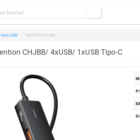
Hub USB
VENTION CHJBB
ention CHJBB/ 4xUSB/ 1xUSB Tipo-C
M
P
E
Di