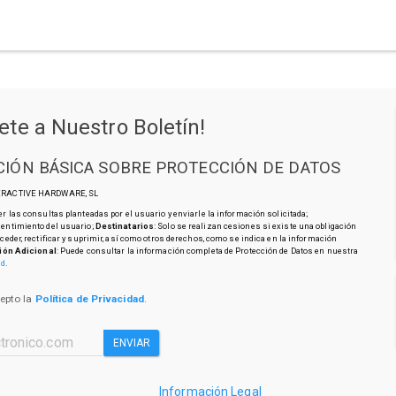
ete a Nuestro Boletín!
IÓN BÁSICA SOBRE PROTECCIÓN DE DATOS
TERACTIVE HARDWARE, SL
r las consultas planteadas por el usuario y enviarle la información solicitada;
sentimiento del usuario;
Destinatarios
: Solo se realizan cesiones si existe una obligación
cceder, rectificar y suprimir, así como otros derechos, como se indica en la información
ión Adicional
: Puede consultar la información completa de Protección de Datos en nuestra
ad
.
cepto la
Política de Privacidad
.
ENVIAR
Información Legal