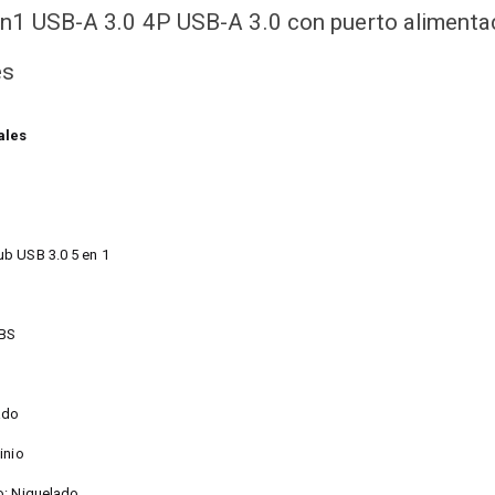
n1 USB-A 3.0 4P USB-A 3.0 con puerto alimen
es
ales
b USB 3.0 5 en 1
ABS
ado
inio
o: Niquelado