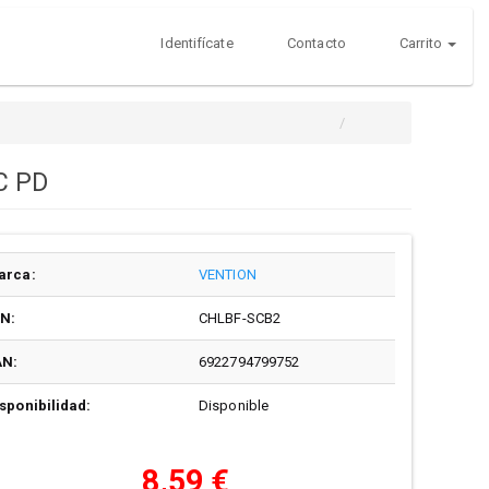
Identifícate
Contacto
Carrito
C PD
arca:
VENTION
/N:
CHLBF-SCB2
AN:
6922794799752
sponibilidad:
Disponible
8,59 €