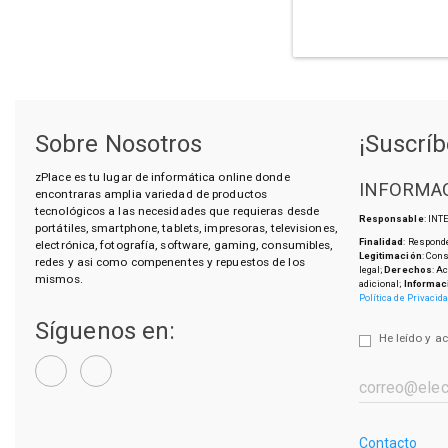
Sobre Nosotros
¡Suscríb
zPlace es tu lugar de informática online donde
INFORMAC
encontraras amplia variedad de productos
tecnológicos a las necesidades que requieras desde
Responsable
: IN
portátiles, smartphone, tablets, impresoras, televisiones,
Finalidad
: Responde
electrónica, fotografía, software, gaming, consumibles,
Legitimación
: Con
redes y asi como compenentes y repuestos de los
legal;
Derechos
: A
mismos.
adicional;
Informac
Política de Privacid
Síguenos en:
He leído y a
Contacto