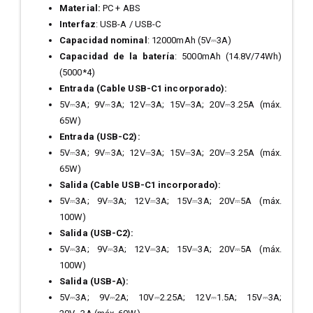
Material:
PC + ABS
Interfaz
: USB-A / USB-C
Capacidad nominal
: 12000mAh (5V⎓3A)
Capacidad de la batería
: 5000mAh (14.8V/74Wh)
(5000*4)
Entrada (Cable USB-C1 incorporado):
5V⎓3A; 9V⎓3A; 12V⎓3A; 15V⎓3A; 20V⎓3.25A (máx.
65W)
Entrada (USB-C2):
5V⎓3A; 9V⎓3A; 12V⎓3A; 15V⎓3A; 20V⎓3.25A (máx.
65W)
Salida (Cable USB-C1 incorporado):
5V⎓3A; 9V⎓3A; 12V⎓3A; 15V⎓3A; 20V⎓5A (máx.
100W)
Salida (USB-C2):
5V⎓3A; 9V⎓3A; 12V⎓3A; 15V⎓3A; 20V⎓5A (máx.
100W)
Salida (USB-A):
5V⎓3A; 9V⎓2A; 10V⎓2.25A; 12V⎓1.5A; 15V⎓3A;