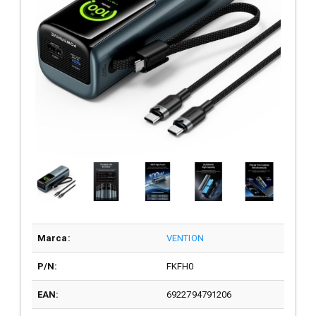
Marca:
VENTION
P/N:
FKFH0
EAN:
6922794791206