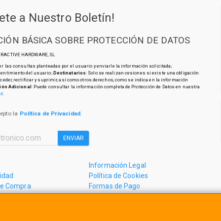
ete a Nuestro Boletín!
IÓN BÁSICA SOBRE PROTECCIÓN DE DATOS
TERACTIVE HARDWARE, SL
r las consultas planteadas por el usuario y enviarle la información solicitada;
sentimiento del usuario;
Destinatarios
: Solo se realizan cesiones si existe una obligación
cceder, rectificar y suprimir, así como otros derechos, como se indica en la información
ión Adicional
: Puede consultar la información completa de Protección de Datos en nuestra
ad
.
cepto la
Política de Privacidad
.
ENVIAR
Información Legal
cidad
Política de Cookies
de Compra
Formas de Pago
mos?