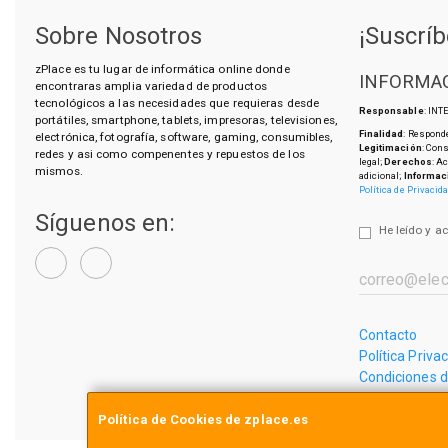
Sobre Nosotros
¡Suscríb
zPlace es tu lugar de informática online donde
INFORMAC
encontraras amplia variedad de productos
tecnológicos a las necesidades que requieras desde
Responsable
: IN
portátiles, smartphone, tablets, impresoras, televisiones,
Finalidad
: Responde
electrónica, fotografía, software, gaming, consumibles,
Legitimación
: Con
redes y asi como compenentes y repuestos de los
legal;
Derechos
: A
mismos.
adicional;
Informac
Política de Privacid
Síguenos en:
He leído y a
Contacto
Política Priva
Condiciones 
¿Quienes So
Política de Cookies de zplace.es