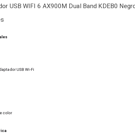
ador USB WIFI 6 AX900M Dual Band KDEB0 Negr
es
ales
daptador USB Wi-Fi
e color
rica