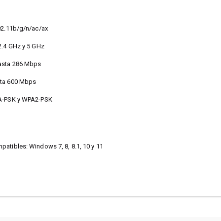
802.11b/g/n/ac/ax
2.4 GHz y 5 GHz
Hasta 286 Mbps
sta 600 Mbps
PA-PSK y WPA2-PSK
atibles: Windows 7, 8, 8.1, 10 y 11