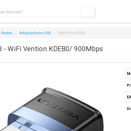
/ Redes
Adaptadores USB
VENTION KDEB0
 - WiFi Vention KDEB0/ 900Mbps
M
P
E
Di