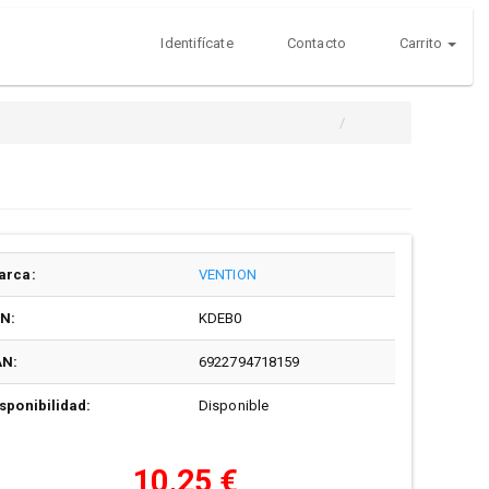
Identifícate
Contacto
Carrito
arca:
VENTION
/N:
KDEB0
AN:
6922794718159
sponibilidad:
Disponible
10,25 €