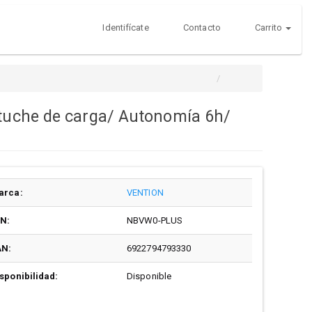
Identifícate
Contacto
Carrito
stuche de carga/ Autonomía 6h/
arca:
VENTION
/N:
NBVW0-PLUS
AN:
6922794793330
sponibilidad:
Disponible