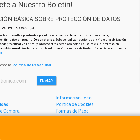
ete a Nuestro Boletín!
IÓN BÁSICA SOBRE PROTECCIÓN DE DATOS
TERACTIVE HARDWARE, SL
r las consultas planteadas por el usuario y enviarle la información solicitada;
sentimiento del usuario;
Destinatarios
: Solo se realizan cesiones si existe una obligación
cceder, rectificar y suprimir, así como otros derechos, como se indica en la información
ión Adicional
: Puede consultar la información completa de Protección de Datos en nuestra
ad
.
cepto la
Política de Privacidad
.
ENVIAR
Información Legal
cidad
Política de Cookies
de Compra
Formas de Pago
mos?