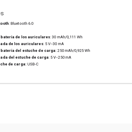
es
tooth
: Bluetooth 6.0
batería de los auriculares
: 30 mAh/0,111 Wh
rada de los auriculares
: 5 V⎓30 mA
 batería del estuche de carga:
250 mAh/0,925 Wh
rada del estuche de carga
: 5 V⎓250 mA
uche de carga:
USB-C