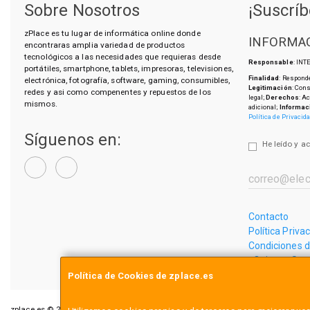
Sobre Nosotros
¡Suscríb
zPlace es tu lugar de informática online donde
INFORMAC
encontraras amplia variedad de productos
tecnológicos a las necesidades que requieras desde
Responsable
: IN
portátiles, smartphone, tablets, impresoras, televisiones,
Finalidad
: Responde
electrónica, fotografía, software, gaming, consumibles,
Legitimación
: Con
redes y asi como compenentes y repuestos de los
legal;
Derechos
: A
mismos.
adicional;
Informac
Política de Privacid
Síguenos en:
He leído y a
Contacto
Política Priva
Condiciones 
¿Quienes So
Política de Cookies de zplace.es
zplace.es © 2026