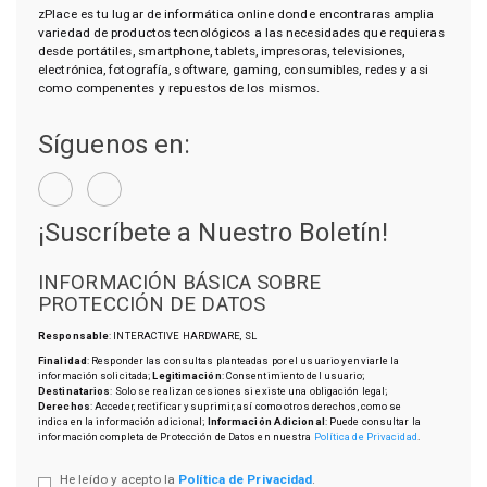
zPlace es tu lugar de informática online donde encontraras amplia
variedad de productos tecnológicos a las necesidades que requieras
desde portátiles, smartphone, tablets, impresoras, televisiones,
electrónica, fotografía, software, gaming, consumibles, redes y asi
como compenentes y repuestos de los mismos.
Síguenos en:
¡Suscríbete a Nuestro Boletín!
INFORMACIÓN BÁSICA SOBRE
PROTECCIÓN DE DATOS
Responsable
: INTERACTIVE HARDWARE, SL
Finalidad
: Responder las consultas planteadas por el usuario y enviarle la
información solicitada;
Legitimación
: Consentimiento del usuario;
Destinatarios
: Solo se realizan cesiones si existe una obligación legal;
Derechos
: Acceder, rectificar y suprimir, así como otros derechos, como se
indica en la información adicional;
Información Adicional
: Puede consultar la
información completa de Protección de Datos en nuestra
Política de Privacidad
.
He leído y acepto la
Política de Privacidad
.