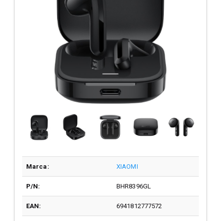
Marca:
XIAOMI
P/N:
BHR8396GL
EAN:
6941812777572