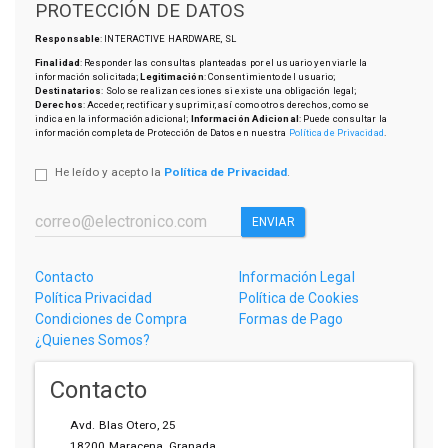
PROTECCIÓN DE DATOS
Responsable
: INTERACTIVE HARDWARE, SL
Finalidad
: Responder las consultas planteadas por el usuario y enviarle la
información solicitada;
Legitimación
: Consentimiento del usuario;
Destinatarios
: Solo se realizan cesiones si existe una obligación legal;
Derechos
: Acceder, rectificar y suprimir, así como otros derechos, como se
indica en la información adicional;
Información Adicional
: Puede consultar la
información completa de Protección de Datos en nuestra
Política de Privacidad
.
He leído y acepto la
Política de Privacidad
.
ENVIAR
Contacto
Información Legal
Política Privacidad
Política de Cookies
Condiciones de Compra
Formas de Pago
¿Quienes Somos?
Contacto
Avd. Blas Otero, 25
18200
Maracena
,
Granada