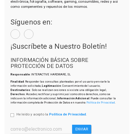
electrónica, fotografía, software, gaming, consumibles, redes y asi
como compenentes y repuestos de los mismos.
Síguenos en:
¡Suscríbete a Nuestro Boletín!
INFORMACIÓN BÁSICA SOBRE
PROTECCIÓN DE DATOS
Responsable
: INTERACTIVE HARDWARE, SL
Finalidad
: Responder las consultas planteadas por el usuario y enviarle la
información solicitada;
Legitimación
: Consentimiento del usuario;
Destinatarios
: Solo se realizan cesiones si existe una obligación legal;
Derechos
: Acceder, rectificar y suprimir, así como otros derechos, como se
indica en la información adicional;
Información Adicional
: Puede consultar la
información completa de Protección de Datos en nuestra
Política de Privacidad
.
He leído y acepto la
Política de Privacidad
.
ENVIAR