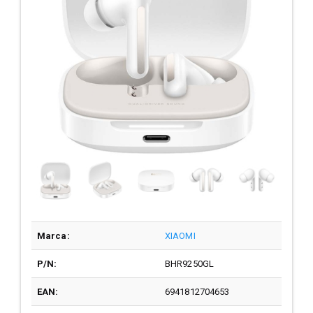
Marca:
XIAOMI
P/N:
BHR9250GL
EAN:
6941812704653