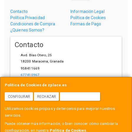
Contacto
Información Legal
Política Privacidad
Política de Cookies
Condiciones de Compra
Formas de Pago
¿Quienes Somos?
Contacto
Avd. Blas Otero, 25
18200
Maracena
,
Granada
958411669
677410967
ihardware@gmail.com
Política de Cookies de zplace.es
CONFIGURAR
RECHAZAR
ACEPTAR COOKIES
Horario
Utilizamos cookies propias y de terceros para mejorar nuestros
L-V: 10:00-14:00, 17:00-21:00
servicios.
Puede obtener más información, o bien conocer cómo cambiar la
configuración, en nuestra
Política de Cookies
.