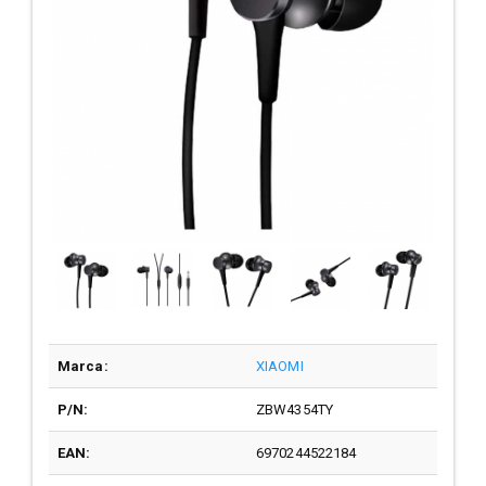
Marca:
XIAOMI
P/N:
ZBW4354TY
EAN:
6970244522184