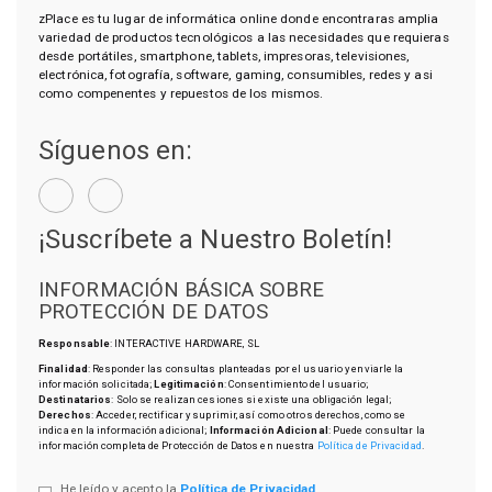
zPlace es tu lugar de informática online donde encontraras amplia
variedad de productos tecnológicos a las necesidades que requieras
desde portátiles, smartphone, tablets, impresoras, televisiones,
electrónica, fotografía, software, gaming, consumibles, redes y asi
como compenentes y repuestos de los mismos.
Síguenos en:
¡Suscríbete a Nuestro Boletín!
INFORMACIÓN BÁSICA SOBRE
PROTECCIÓN DE DATOS
Responsable
: INTERACTIVE HARDWARE, SL
Finalidad
: Responder las consultas planteadas por el usuario y enviarle la
información solicitada;
Legitimación
: Consentimiento del usuario;
Destinatarios
: Solo se realizan cesiones si existe una obligación legal;
Derechos
: Acceder, rectificar y suprimir, así como otros derechos, como se
indica en la información adicional;
Información Adicional
: Puede consultar la
información completa de Protección de Datos en nuestra
Política de Privacidad
.
He leído y acepto la
Política de Privacidad
.