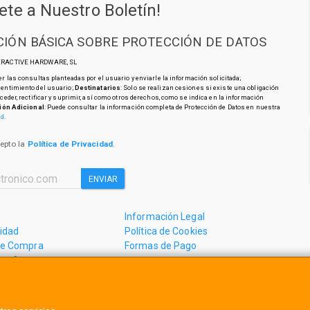
ete a Nuestro Boletín!
IÓN BÁSICA SOBRE PROTECCIÓN DE DATOS
TERACTIVE HARDWARE, SL
r las consultas planteadas por el usuario y enviarle la información solicitada;
sentimiento del usuario;
Destinatarios
: Solo se realizan cesiones si existe una obligación
cceder, rectificar y suprimir, así como otros derechos, como se indica en la información
ión Adicional
: Puede consultar la información completa de Protección de Datos en nuestra
ad
.
cepto la
Política de Privacidad
.
ENVIAR
Información Legal
cidad
Política de Cookies
de Compra
Formas de Pago
mos?