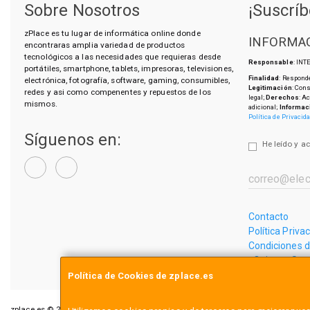
Sobre Nosotros
¡Suscríb
zPlace es tu lugar de informática online donde
INFORMAC
encontraras amplia variedad de productos
tecnológicos a las necesidades que requieras desde
Responsable
: IN
portátiles, smartphone, tablets, impresoras, televisiones,
Finalidad
: Responde
electrónica, fotografía, software, gaming, consumibles,
Legitimación
: Con
redes y asi como compenentes y repuestos de los
legal;
Derechos
: A
mismos.
adicional;
Informac
Política de Privacid
Síguenos en:
He leído y a
Contacto
Política Priva
Condiciones 
¿Quienes So
Política de Cookies de zplace.es
zplace.es © 2026