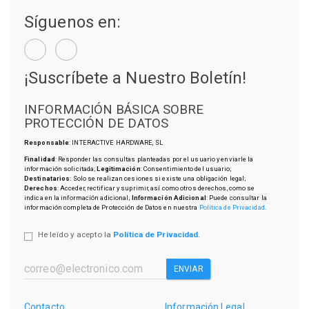
Síguenos en:
¡Suscríbete a Nuestro Boletín!
INFORMACIÓN BÁSICA SOBRE
PROTECCIÓN DE DATOS
Responsable
: INTERACTIVE HARDWARE, SL
Finalidad
: Responder las consultas planteadas por el usuario y enviarle la
información solicitada;
Legitimación
: Consentimiento del usuario;
Destinatarios
: Solo se realizan cesiones si existe una obligación legal;
Derechos
: Acceder, rectificar y suprimir, así como otros derechos, como se
indica en la información adicional;
Información Adicional
: Puede consultar la
información completa de Protección de Datos en nuestra
Política de Privacidad
.
He leído y acepto la
Política de Privacidad
.
ENVIAR
Contacto
Información Legal