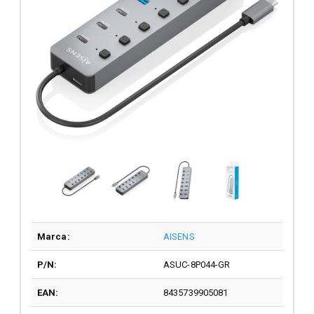
Marca:
AISENS
P/N:
ASUC-8P044-GR
EAN:
8435739905081