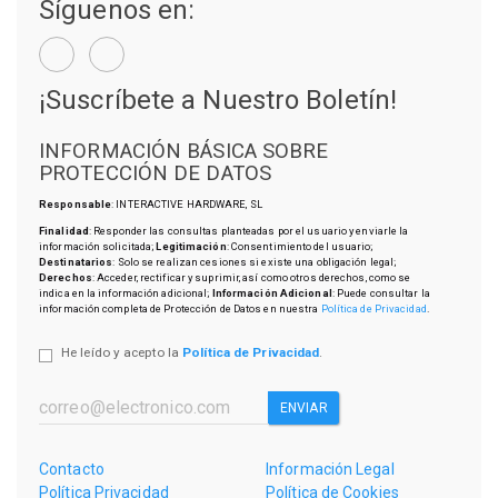
Síguenos en:
¡Suscríbete a Nuestro Boletín!
INFORMACIÓN BÁSICA SOBRE
PROTECCIÓN DE DATOS
Responsable
: INTERACTIVE HARDWARE, SL
Finalidad
: Responder las consultas planteadas por el usuario y enviarle la
información solicitada;
Legitimación
: Consentimiento del usuario;
Destinatarios
: Solo se realizan cesiones si existe una obligación legal;
Derechos
: Acceder, rectificar y suprimir, así como otros derechos, como se
indica en la información adicional;
Información Adicional
: Puede consultar la
información completa de Protección de Datos en nuestra
Política de Privacidad
.
He leído y acepto la
Política de Privacidad
.
ENVIAR
Contacto
Información Legal
Política Privacidad
Política de Cookies