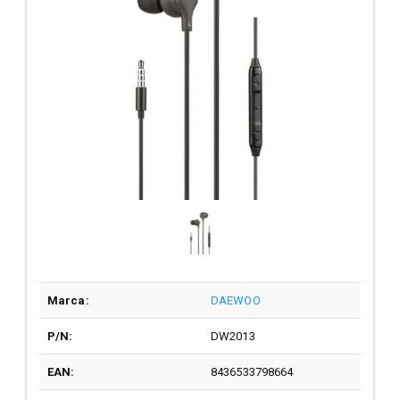
Marca:
DAEWOO
P/N:
DW2013
EAN:
8436533798664