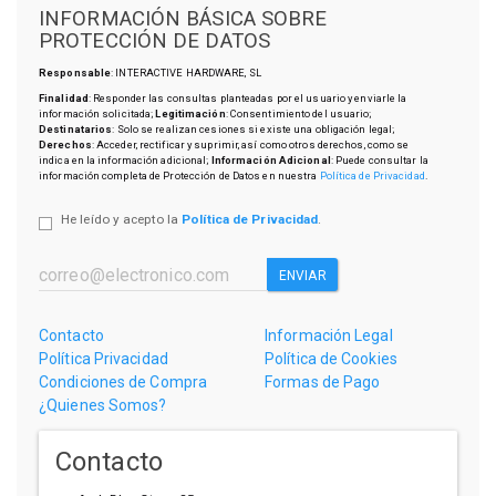
INFORMACIÓN BÁSICA SOBRE
PROTECCIÓN DE DATOS
Responsable
: INTERACTIVE HARDWARE, SL
Finalidad
: Responder las consultas planteadas por el usuario y enviarle la
información solicitada;
Legitimación
: Consentimiento del usuario;
Destinatarios
: Solo se realizan cesiones si existe una obligación legal;
Derechos
: Acceder, rectificar y suprimir, así como otros derechos, como se
indica en la información adicional;
Información Adicional
: Puede consultar la
información completa de Protección de Datos en nuestra
Política de Privacidad
.
He leído y acepto la
Política de Privacidad
.
ENVIAR
Contacto
Información Legal
Política Privacidad
Política de Cookies
Condiciones de Compra
Formas de Pago
¿Quienes Somos?
Contacto