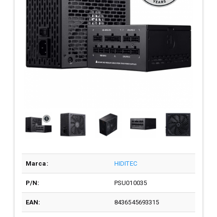
Marca:
HIDITEC
P/N:
PSU010035
EAN:
8436545693315