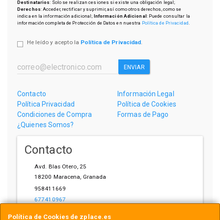
Destinatarios
: Solo se realizan cesiones si existe una obligación legal;
Derechos
: Acceder, rectificar y suprimir, así como otros derechos, como se
indica en la información adicional;
Información Adicional
: Puede consultar la
información completa de Protección de Datos en nuestra
Política de Privacidad
.
He leído y acepto la
Política de Privacidad
.
ENVIAR
Contacto
Información Legal
Política Privacidad
Política de Cookies
Condiciones de Compra
Formas de Pago
¿Quienes Somos?
Contacto
Avd. Blas Otero, 25
18200
Maracena
,
Granada
958411669
677410967
ihardware@gmail.com
Política de Cookies de zplace.es