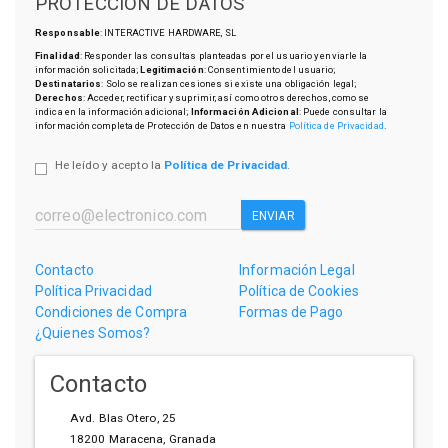
PROTECCIÓN DE DATOS
Responsable
: INTERACTIVE HARDWARE, SL
Finalidad
: Responder las consultas planteadas por el usuario y enviarle la
información solicitada;
Legitimación
: Consentimiento del usuario;
Destinatarios
: Solo se realizan cesiones si existe una obligación legal;
Derechos
: Acceder, rectificar y suprimir, así como otros derechos, como se
indica en la información adicional;
Información Adicional
: Puede consultar la
información completa de Protección de Datos en nuestra
Política de Privacidad
.
He leído y acepto la
Política de Privacidad
.
ENVIAR
Contacto
Información Legal
Política Privacidad
Política de Cookies
Condiciones de Compra
Formas de Pago
¿Quienes Somos?
Contacto
Avd. Blas Otero, 25
18200
Maracena
,
Granada