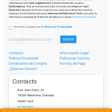
información solicitada;
Legitimación
: Consentimiento del usuario;
Destinatarios
: Solo se realizan cesiones si existe una obligación legal;
Derechos
: Acceder, rectificar y suprimir, así como otros derechos, como se
indica en la información adicional;
Información Adicional
: Puede consultar la
información completa de Protección de Datos en nuestra
Política de Privacidad
.
He leído y acepto la
Política de Privacidad
.
ENVIAR
Contacto
Información Legal
Política Privacidad
Política de Cookies
Condiciones de Compra
Formas de Pago
¿Quienes Somos?
Contacto
Avd. Blas Otero, 25
18200
Maracena
,
Granada
958411669
677410967