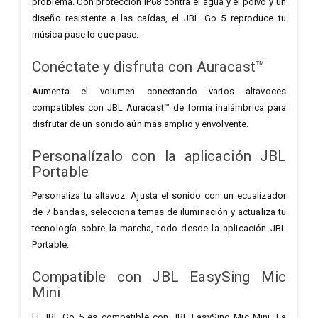
problema. Con protección IP68 contra el agua y el polvo y un
diseño resistente a las caídas, el JBL Go 5 reproduce tu
música pase lo que pase.
Conéctate y disfruta con Auracast™
Aumenta el volumen conectando varios altavoces
compatibles con JBL Auracast™ de forma inalámbrica para
disfrutar de un sonido aún más amplio y envolvente.
Personalízalo con la aplicación JBL
Portable
Personaliza tu altavoz. Ajusta el sonido con un ecualizador
de 7 bandas, selecciona temas de iluminación y actualiza tu
tecnología sobre la marcha, todo desde la aplicación JBL
Portable.
Compatible con JBL EasySing Mic
Mini
El JBL Go 5 es compatible con JBL EasySing Mic Mini. La