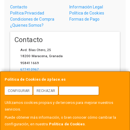
Contacto
Información Legal
Política Privacidad
Política de Cookies
Condiciones de Compra
Formas de Pago
¿Quienes Somos?
Contacto
Avd. Blas Otero, 25
18200
Maracena
,
Granada
958411669
677410967
ihardware@gmail.com
Política de Cookies de zplace.es
CONFIGURAR
RECHAZAR
ACEPTAR COOKIES
Horario
Utilizamos cookies propias y de terceros para mejorar nuestros
L-V: 10:00-14:00, 17:00-21:00
servicios.
Puede obtener más información, o bien conocer cómo cambiar la
configuración, en nuestra
Política de Cookies
.
, , , , España. - C.I.F.: B18558999 - Tfno: