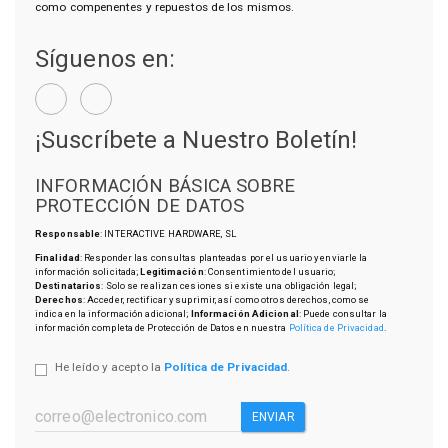
como compenentes y repuestos de los mismos.
Síguenos en:
¡Suscríbete a Nuestro Boletín!
INFORMACIÓN BÁSICA SOBRE
PROTECCIÓN DE DATOS
Responsable
: INTERACTIVE HARDWARE, SL
Finalidad
: Responder las consultas planteadas por el usuario y enviarle la
información solicitada;
Legitimación
: Consentimiento del usuario;
Destinatarios
: Solo se realizan cesiones si existe una obligación legal;
Derechos
: Acceder, rectificar y suprimir, así como otros derechos, como se
indica en la información adicional;
Información Adicional
: Puede consultar la
información completa de Protección de Datos en nuestra
Política de Privacidad
.
He leído y acepto la
Política de Privacidad
.
ENVIAR