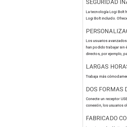
SEGURIDAD IN
La tecnología Logi Bolt 
Logi Bolt incluido. Ofre
PERSONALIZAC
Los usuarios avanzados 
han podido trabajar sin 
directos, por ejemplo, pa
LARGAS HORA
Trabaja más cómodamente
DOS FORMAS 
Conecte un receptor USB
conexión, los usuarios ob
FABRICADO CO