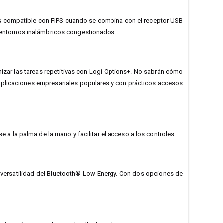
y es compatible con FIPS cuando se combina con el receptor USB
n entornos inalámbricos congestionados.
zar las tareas repetitivas con Logi Options+. No sabrán cómo
a aplicaciones empresariales populares y con prácticos accesos
la palma de la mano y facilitar el acceso a los controles.
a versatilidad del Bluetooth® Low Energy. Con dos opciones de