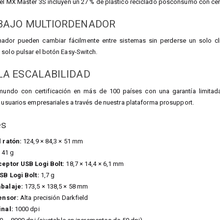
el MX Master 3S incluyen un 27 % de plástico reciclado posconsumo con cert
ABAJO MULTIORDENADOR
nador pueden cambiar fácilmente entre sistemas sin perderse un solo cli
solo pulsar el botón Easy-Switch.
LA ESCALABILIDAD
mundo con certificación en más de 100 países con una garantía limitad
s usuarios empresariales a través de nuestra plataforma prosupport.
es
 ratón:
124,9 × 84,3 × 51 mm
41 g
eptor USB Logi Bolt:
18,7 × 14,4 × 6,1 mm
SB Logi Bolt:
1,7 g
balaje:
173,5 × 138,5 × 58 mm
ensor:
Alta precisión Darkfield
nal:
1000 dpi