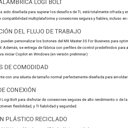
ALÁMBRICA LOGI BOLT
ha sido diseñada para superar los desafíos de TI, está totalmente cifrada 
ce compatibilidad multiplataforma y conexiones seguras y fiables, incluso e
IÓN DEL FLUJO DE TRABAJO
pueden personalizar los botones del MX Master 3S For Business para optimi
él. Además, se entrega de fábrica con perfiles de control predefinidos par
ra iniciar Copilot en Windows (en versión preliminar)
S DE COMODIDAD
 con una silueta de tamaño normal perfectamente diseñada para amoldarse a 
DE CONEXIÓN
 Logi Bolt para disfrutar de conexiones seguras de alto rendimiento o de l
tienen flexibilidad, y TI fiabilidad y seguridad.
N PLÁSTICO RECICLADO