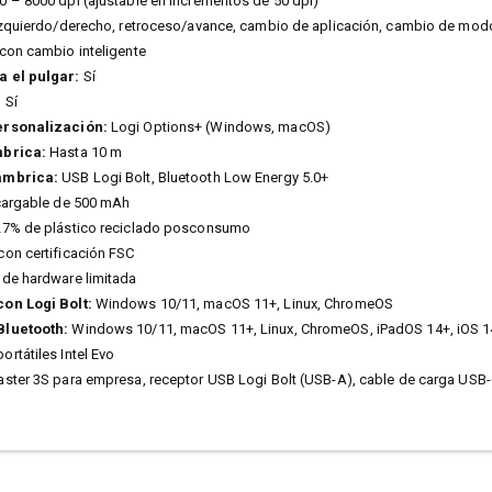
0 – 8000 dpi (ajustable en incrementos de 50 dpi)
izquierdo/derecho, retroceso/avance, cambio de aplicación, cambio de modo 
 con cambio inteligente
a el pulgar:
Sí
:
Sí
ersonalización:
Logi Options+ (Windows, macOS)
mbrica:
Hasta 10 m
ámbrica:
USB Logi Bolt, Bluetooth Low Energy 5.0+
cargable de 500 mAh
7% de plástico reciclado posconsumo
con certificación FSC
de hardware limitada
on Logi Bolt:
Windows 10/11, macOS 11+, Linux, ChromeOS
Bluetooth:
Windows 10/11, macOS 11+, Linux, ChromeOS, iPadOS 14+, iOS 1
ortátiles Intel Evo
ter 3S para empresa, receptor USB Logi Bolt (USB-A), cable de carga USB