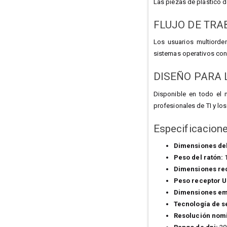
Las piezas de plástico d
FLUJO DE TR
Los usuarios multiorde
sistemas operativos con 
DISEÑO PARA 
Disponible en todo el 
profesionales de TI y lo
Especificacion
Dimensiones del
Peso del ratón:
1
Dimensiones rec
Peso receptor U
Dimensiones em
Tecnología de s
Resolución nomi