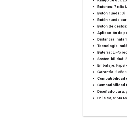
Rango de dpi:
20
Botones:
7 (clic 
Botón rueda:
Sí,
Botón rueda par
Botón de gestos
Aplicación de p
Distancia inalá
Tecnología inal
Batería:
Li-Po re
Sostenibilidad:
2
Embalaje:
Papel 
Garantía:
2 años 
Compatibilidad c
Compatibilidad 
Diseñado para:
p
En la caja:
MX Mas