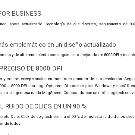
 FOR BUSINESS
ico, ahora actualizado. Tecnología de clic discreto, seguimiento de 80
más emblemático en un diseño actualizado
mica y de alto rendimiento con seguimiento mejorado de 8000 DPI y tecnologí
PRECISO DE 8000 DPI
o y control excepcionales en monitores grandes de alta resolución. Segu
000 a 8000 DPI con Logi Options+. Disponible para Windows y macOS en 
ias a la ingeniosa rueda MagSpeed. Comparado con un ratón Logitech conve
 RUIDO DE CLICS EN UN 90 %
screto Quiet Click de Logitech elimina el 90 % del molesto ruido de los clic
ón de todos.