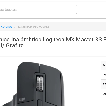
Ratones
LOGITECH 910-006582
ico Inalámbrico Logitech MX Master 3S Fo
I/ Grafito
M
P
E
Di