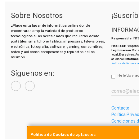
Sobre Nosotros
¡Suscríb
zPlace es tu lugar de informática online donde
INFORMAC
encontraras amplia variedad de productos
tecnológicos a las necesidades que requieras desde
Responsable
: IN
portátiles, smartphone, tablets, impresoras, televisiones,
Finalidad
: Responde
electrónica, fotografía, software, gaming, consumibles,
Legitimación
: Con
redes y asi como compenentes y repuestos de los
legal;
Derechos
: A
mismos.
adicional;
Informac
Política de Privacid
Síguenos en:
He leído y a
Contacto
Política Priva
Condiciones 
¿Quienes So
Política de Cookies de zplace.es