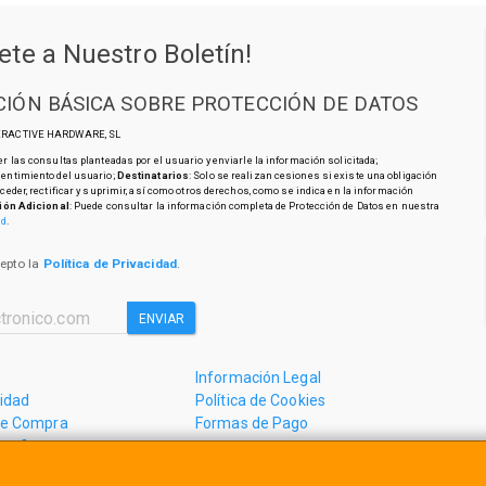
ete a Nuestro Boletín!
IÓN BÁSICA SOBRE PROTECCIÓN DE DATOS
TERACTIVE HARDWARE, SL
r las consultas planteadas por el usuario y enviarle la información solicitada;
sentimiento del usuario;
Destinatarios
: Solo se realizan cesiones si existe una obligación
cceder, rectificar y suprimir, así como otros derechos, como se indica en la información
ión Adicional
: Puede consultar la información completa de Protección de Datos en nuestra
ad
.
cepto la
Política de Privacidad
.
ENVIAR
Información Legal
cidad
Política de Cookies
de Compra
Formas de Pago
mos?