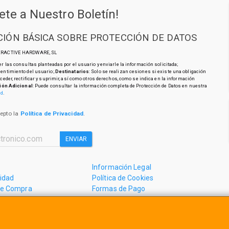
ete a Nuestro Boletín!
IÓN BÁSICA SOBRE PROTECCIÓN DE DATOS
TERACTIVE HARDWARE, SL
r las consultas planteadas por el usuario y enviarle la información solicitada;
sentimiento del usuario;
Destinatarios
: Solo se realizan cesiones si existe una obligación
cceder, rectificar y suprimir, así como otros derechos, como se indica en la información
ión Adicional
: Puede consultar la información completa de Protección de Datos en nuestra
ad
.
cepto la
Política de Privacidad
.
ENVIAR
Información Legal
cidad
Política de Cookies
de Compra
Formas de Pago
mos?