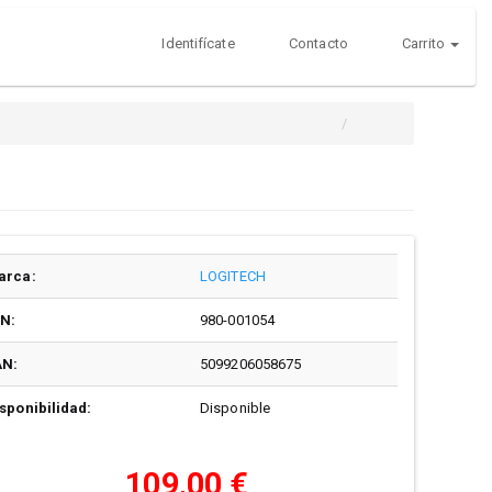
Identifícate
Contacto
Carrito
arca:
LOGITECH
/N:
980-001054
AN:
5099206058675
sponibilidad:
Disponible
109,00 €