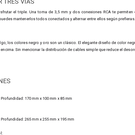
 TRES VÍAS
sfrutar el triple. Una toma de 3,5 mm y dos conexiones RCA te permiten c
puedes mantenerlos todos conectados y alternar entre ellos según prefieras
algo, los colores negro y oro son un clásico. El elegante diseño de color neg
 encima. Sin mencionar la distribución de cables simple que reduce el desor
NES
 x Profundidad: 170 mm x 100 mm x 85 mm
 x Profundidad: 265 mm x 255 mm x 195 mm
l: