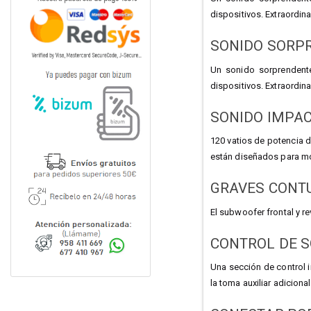
dispositivos. Extraordin
SONIDO SORP
Un sonido sorprendente
dispositivos. Extraordin
SONIDO IMPAC
120 vatios de potencia 
están diseñados para mo
GRAVES CONT
El subwoofer frontal y r
CONTROL DE 
Una sección de control i
la toma auxiliar adiciona