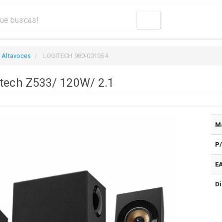
Altavoces
LOGITECH 980-001054
itech Z533/ 120W/ 2.1
M
P
E
Di