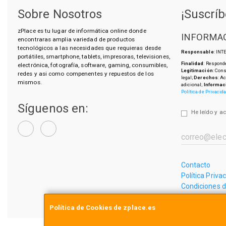
Sobre Nosotros
¡Suscríb
zPlace es tu lugar de informática online donde
INFORMAC
encontraras amplia variedad de productos
tecnológicos a las necesidades que requieras desde
Responsable
: IN
portátiles, smartphone, tablets, impresoras, televisiones,
Finalidad
: Responde
electrónica, fotografía, software, gaming, consumibles,
Legitimación
: Con
redes y asi como compenentes y repuestos de los
legal;
Derechos
: A
mismos.
adicional;
Informac
Política de Privacid
Síguenos en:
He leído y a
Contacto
Política Priva
Condiciones 
¿Quienes So
Política de Cookies de zplace.es