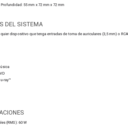
 x Profundidad: 55 mm x 72 mm x 72 mm
S DEL SISTEMA
quier dispositivo que tenga entradas de toma de auriculares (3,5 mm) o RC
música
DVD
lu-ray™
CACIONES
eales (RMS): 60 W