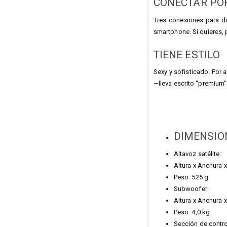
CONECTAR POR
Tres conexiones para di
smartphone. Si quieres, 
TIENE ESTILO
Sexy y sofisticado. Por 
—lleva escrito “premium”
DIMENSIO
Altavoz satélite:
Altura x Anchura
Peso: 525 g
Subwoofer:
Altura x Anchura
Peso: 4,0 kg
Sección de contro