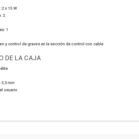
: 2 x 15 W
: 2
es: 1
n y control de graves en la sección de control con cable
O DE LA CAJA
élite
e 3,5 mm
l usuario