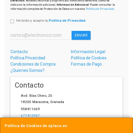
Derechos
: Acceder, rectificar y suprimir, así como otros derechos, como se
indica en la información adicional;
Información Adicional
: Puede consultar la
información completa de Protección de Datos en nuestra
Política de Privacidad
.
He leído y acepto la
Política de Privacidad
.
ENVIAR
Contacto
Información Legal
Política Privacidad
Política de Cookies
Condiciones de Compra
Formas de Pago
¿Quienes Somos?
Contacto
Avd. Blas Otero, 25
18200
Maracena
,
Granada
958411669
677410967
ihardware@gmail.com
Política de Cookies de zplace.es