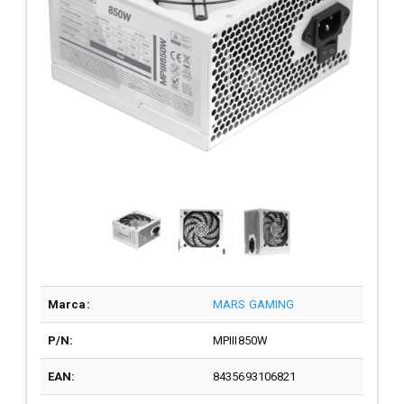
Marca:
MARS GAMING
P/N:
MPIII850W
EAN:
8435693106821