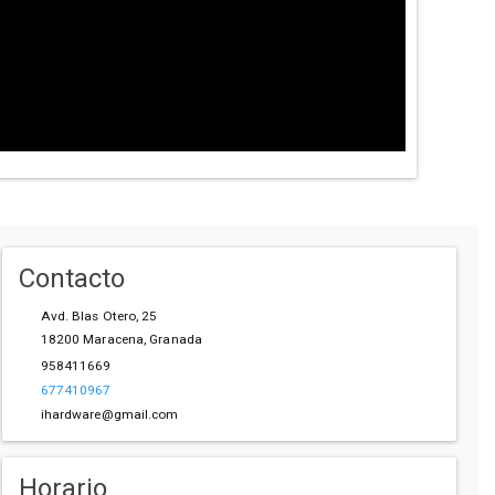
Contacto
Avd. Blas Otero, 25
18200
Maracena
,
Granada
958411669
677410967
ihardware@gmail.com
Horario