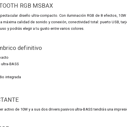
ETOOTH RGB MSBAX
pectacular diseño ultra-compacto. Con iluminación RGB de 8 efectos, 10W 
a máxima calidad de sonido y conexión, conectividad total: puerto USB, tar
uso y podrás elegir a tu gusto entre varios colores.
mbrico definitivo
pacto
s ultra-BASS
io integrada
CTANTE
ver activo de 10W y a sus dos drivers pasivos ultra-BASS tendrás una impres