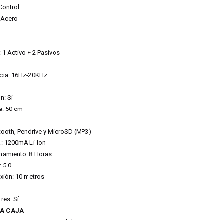
Control
 Acero
 1 Activo + 2 Pasivos
cia: 16Hz-20KHz
n: Sí
e: 50 cm
tooth, Pendrive y MicroSD (MP3)
a: 1200mA Li-Ion
namiento: 8 Horas
 5.0
xión: 10 metros
res: Sí
LA CAJA