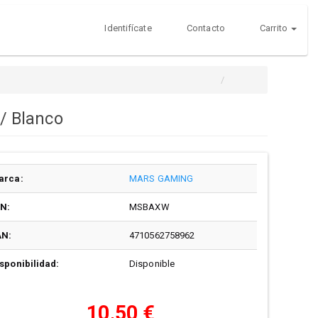
Identifícate
Contacto
Carrito
/ Blanco
arca:
MARS GAMING
/N:
MSBAXW
AN:
4710562758962
sponibilidad:
Disponible
10,50 €