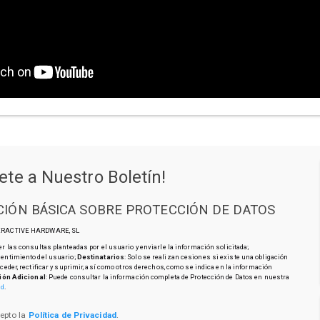
ete a Nuestro Boletín!
IÓN BÁSICA SOBRE PROTECCIÓN DE DATOS
TERACTIVE HARDWARE, SL
r las consultas planteadas por el usuario y enviarle la información solicitada;
sentimiento del usuario;
Destinatarios
: Solo se realizan cesiones si existe una obligación
cceder, rectificar y suprimir, así como otros derechos, como se indica en la información
ión Adicional
: Puede consultar la información completa de Protección de Datos en nuestra
ad
.
cepto la
Política de Privacidad
.