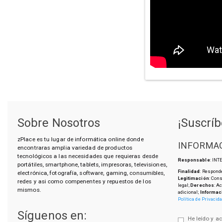
Sobre Nosotros
¡Suscríb
zPlace es tu lugar de informática online donde
INFORMAC
encontraras amplia variedad de productos
tecnológicos a las necesidades que requieras desde
Responsable
: IN
portátiles, smartphone, tablets, impresoras, televisiones,
Finalidad
: Responde
electrónica, fotografía, software, gaming, consumibles,
Legitimación
: Con
redes y asi como compenentes y repuestos de los
legal;
Derechos
: A
mismos.
adicional;
Informac
Política de Privacid
Síguenos en:
He leído y a