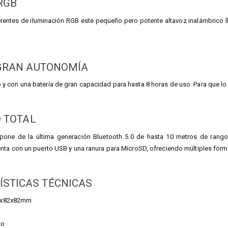
RGB
rentes de iluminación RGB este pequeño pero potente altavoz inalámbrico llev
GRAN AUTONOMÍA
con una batería de gran capacidad para hasta 8 horas de uso. Para que lo lle
 TOTAL
ispone de la última generación Bluetooth 5.0 de hasta 10 metros de rango,
ta con un puerto USB y una ranura para MicroSD, ofreciendo múltiples formas
ÍSTICAS TÉCNICAS
0x82x82mm
to