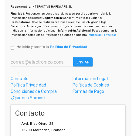
Responsable
: INTERACTIVE HARDWARE, SL
Finalidad
: Responder las consultas planteadas por el usuario y enviarle la
información solicitada;
Legitimación
: Consentimiento del usuario;
Destinatarios
: Solo se realizan cesiones si existe una obligación legal;
Derechos
: Acceder, rectificar y suprimir, así como otros derechos, como se
indica en la información adicional;
Información Adicional
: Puede consultar la
información completa de Protección de Datos en nuestra
Política de Privacidad
.
He leído y acepto la
Política de Privacidad
.
ENVIAR
Contacto
Información Legal
Política Privacidad
Política de Cookies
Condiciones de Compra
Formas de Pago
¿Quienes Somos?
Contacto
Avd. Blas Otero, 25
18200
Maracena
,
Granada