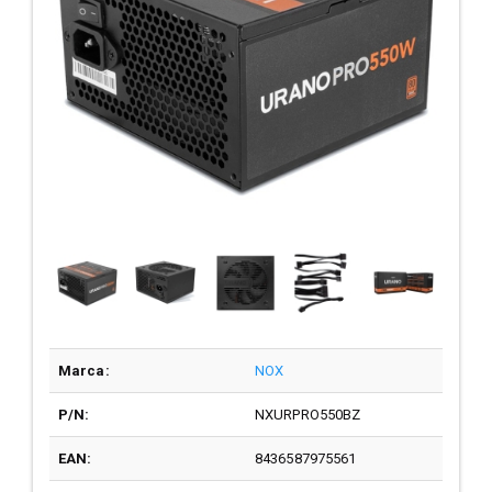
Marca:
NOX
P/N:
NXURPRO550BZ
EAN:
8436587975561