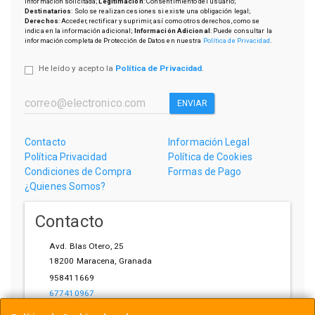
información solicitada;
Legitimación
: Consentimiento del usuario;
Destinatarios
: Solo se realizan cesiones si existe una obligación legal;
Derechos
: Acceder, rectificar y suprimir, así como otros derechos, como se
indica en la información adicional;
Información Adicional
: Puede consultar la
información completa de Protección de Datos en nuestra
Política de Privacidad
.
He leído y acepto la
Política de Privacidad
.
ENVIAR
Contacto
Información Legal
Política Privacidad
Política de Cookies
Condiciones de Compra
Formas de Pago
¿Quienes Somos?
Contacto
Avd. Blas Otero, 25
18200
Maracena
,
Granada
958411669
677410967
ihardware@gmail.com