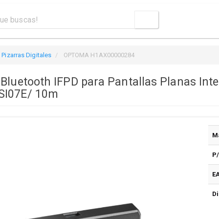
Pizarras Digitales
OPTOMA H1AX00000284
Bluetooth IFPD para Pantallas Planas Inte
SI07E/ 10m
M
P
E
Di