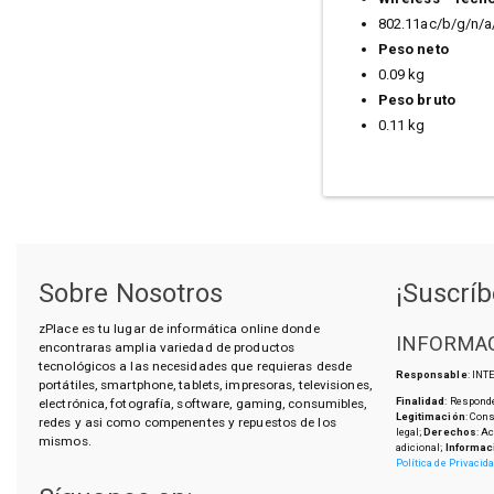
802.11ac/b/g/n/a
Peso neto
0.09 kg
Peso bruto
0.11 kg
Sobre Nosotros
¡Suscríb
zPlace es tu lugar de informática online donde
INFORMAC
encontraras amplia variedad de productos
tecnológicos a las necesidades que requieras desde
Responsable
: IN
portátiles, smartphone, tablets, impresoras, televisiones,
Finalidad
: Responde
electrónica, fotografía, software, gaming, consumibles,
Legitimación
: Con
redes y asi como compenentes y repuestos de los
legal;
Derechos
: A
mismos.
adicional;
Informac
Política de Privacid