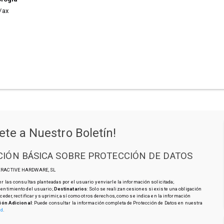
/ax
ete a Nuestro Boletín!
IÓN BÁSICA SOBRE PROTECCIÓN DE DATOS
TERACTIVE HARDWARE, SL
r las consultas planteadas por el usuario y enviarle la información solicitada;
sentimiento del usuario;
Destinatarios
: Solo se realizan cesiones si existe una obligación
cceder, rectificar y suprimir, así como otros derechos, como se indica en la información
ión Adicional
: Puede consultar la información completa de Protección de Datos en nuestra
ad
.