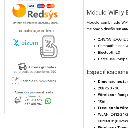
Módulo WiFi y 
Módulo combinado WiFi y
mejorado diseño sin ant
2.4G/5Ghz/6Ghz 
Compatible con W
Bluetooth 5.3
Hasta 866.7Mbps
Especificacion
Dimensiones (an
208 x 20 x 30
Wireless - Rang
10m
Frecuencia Wire
WLAN: 2412-2472
5825MHz (0.025W
Wireless - Tecn