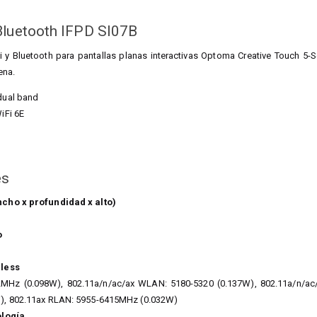
Bluetooth IFPD SI07B
 Bluetooth para pantallas planas interactivas Optoma Creative Touch 5-S
ena.
dual band
iFi 6E
es
cho x profundidad x alto)
o
less
MHz (0.098W), 802.11a/n/ac/ax WLAN: 5180-5320 (0.137W), 802.11a/n/ac/
), 802.11ax RLAN: 5955-6415MHz (0.032W)
ología