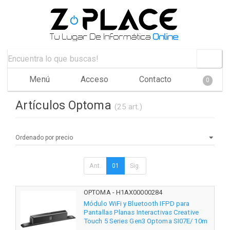
Menú
Acceso
Contacto
0
Artículos Optoma
(25 art.)
Ant.
01
Sig.
OPTOMA - H1AX00000284
Módulo WiFi y Bluetooth IFPD para
Pantallas Planas Interactivas Creative
Touch 5 Series Gen3 Optoma SI07E/ 10m