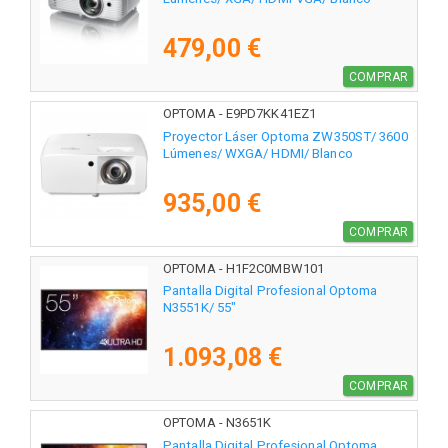
479,00 €
COMPRAR
OPTOMA - E9PD7KK41EZ1
Proyector Láser Optoma ZW350ST/ 3600
Lúmenes/ WXGA/ HDMI/ Blanco
935,00 €
COMPRAR
OPTOMA - H1F2C0MBW101
Pantalla Digital Profesional Optoma
N3551K/ 55"
1.093,08 €
COMPRAR
OPTOMA - N3651K
Pantalla Digital Profesional Optoma