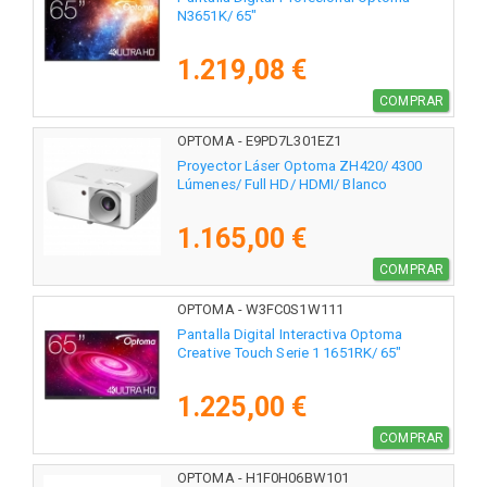
N3651K/ 65"
1.219,08 €
COMPRAR
OPTOMA - E9PD7L301EZ1
Proyector Láser Optoma ZH420/ 4300
Lúmenes/ Full HD/ HDMI/ Blanco
1.165,00 €
COMPRAR
OPTOMA - W3FC0S1W111
Pantalla Digital Interactiva Optoma
Creative Touch Serie 1 1651RK/ 65"
1.225,00 €
COMPRAR
OPTOMA - H1F0H06BW101