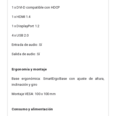
1 x DVI-D compatible con HDCP
1 x HDMI 1.4
1 x DisplayPort 1.2
4 x USB 2.0
Entrada de audio: Sí
Salida de audio: Sí
Ergonomía y montaje
Base ergonómica: SmartErgoBase con ajuste de altura,
inclinación y giro
Montaje VESA: 100 x 100 mm
Consumo y alimentación