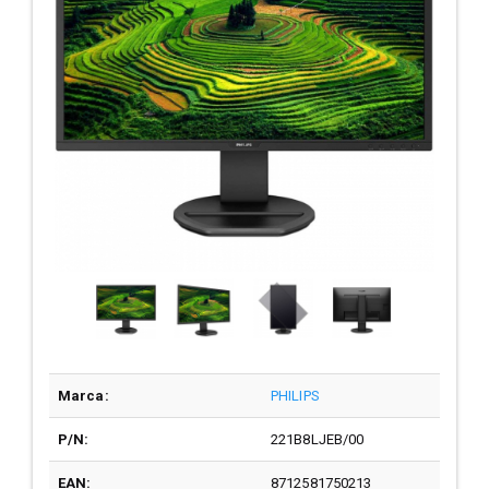
Marca:
PHILIPS
P/N:
221B8LJEB/00
EAN:
8712581750213