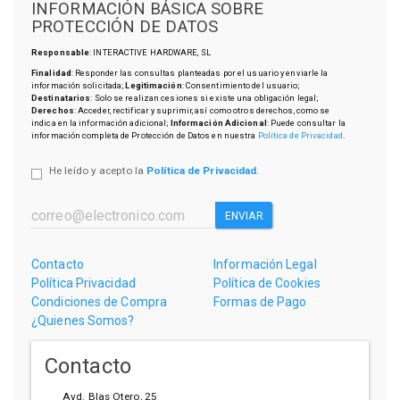
INFORMACIÓN BÁSICA SOBRE
PROTECCIÓN DE DATOS
Responsable
: INTERACTIVE HARDWARE, SL
Finalidad
: Responder las consultas planteadas por el usuario y enviarle la
información solicitada;
Legitimación
: Consentimiento del usuario;
Destinatarios
: Solo se realizan cesiones si existe una obligación legal;
Derechos
: Acceder, rectificar y suprimir, así como otros derechos, como se
indica en la información adicional;
Información Adicional
: Puede consultar la
información completa de Protección de Datos en nuestra
Política de Privacidad
.
He leído y acepto la
Política de Privacidad
.
ENVIAR
Contacto
Información Legal
Política Privacidad
Política de Cookies
Condiciones de Compra
Formas de Pago
¿Quienes Somos?
Contacto
Avd. Blas Otero, 25